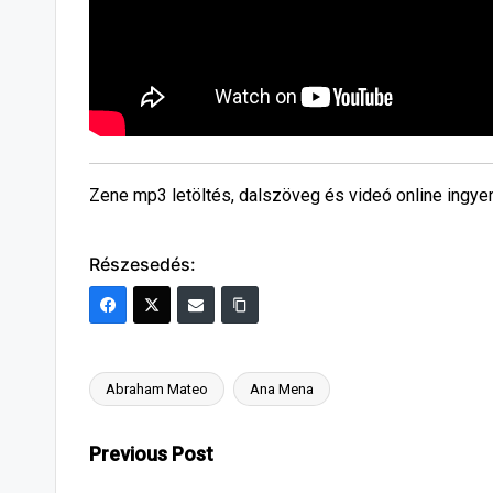
Zene mp3 letöltés, dalszöveg és videó online ingye
Részesedés:
Abraham Mateo
Ana Mena
Tags:
Post
Previous Post