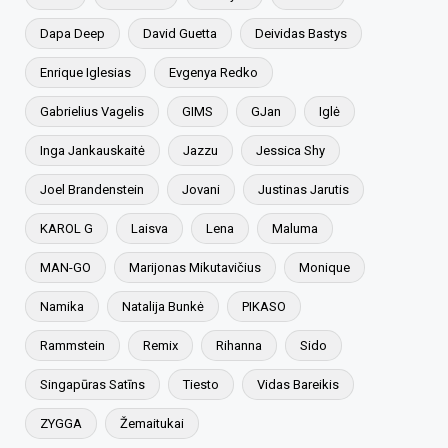
Dapa Deep
David Guetta
Deividas Bastys
Enrique Iglesias
Evgenya Redko
Gabrielius Vagelis
GIMS
GJan
Iglė
Inga Jankauskaitė
Jazzu
Jessica Shy
Joel Brandenstein
Jovani
Justinas Jarutis
KAROL G
Laisva
Lena
Maluma
MAN-GO
Marijonas Mikutavičius
Monique
Namika
Natalija Bunkė
PIKASO
Rammstein
Remix
Rihanna
Sido
Singapūras Satīns
Tiesto
Vidas Bareikis
ZYGGA
Žemaitukai