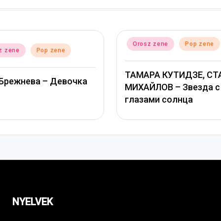
sted
Posted
Orosz zene
Pop zene
Orosz zene
Pop z
in
АМАРА КУТИДЗЕ, СТАС
Григорий Лепс, Юл
ИХАЙЛОВ – Звезда с
Савичева – Любов
лазами солнца
оставляет шрамы 
NYELVEK