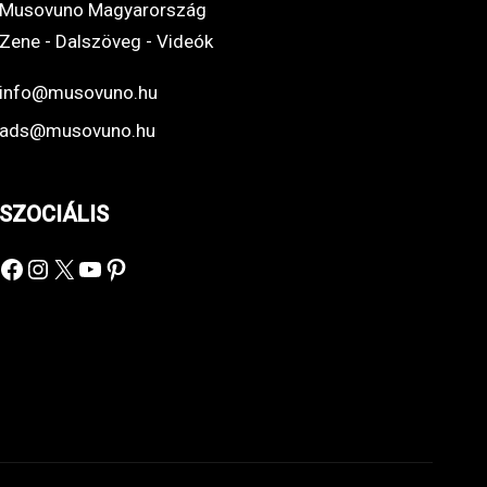
Musovuno Magyarország
Zene - Dalszöveg - Videók
info@musovuno.hu
ads@musovuno.hu
SZOCIÁLIS
Facebook
Instagram
X
YouTube
Pinterest