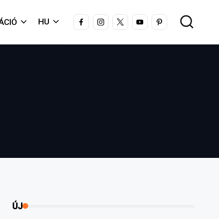
FACEBOOK
INSTAGRAM
X
YOUTUBE
PINTEREST
HU
ÁCIÓ
ÚJ