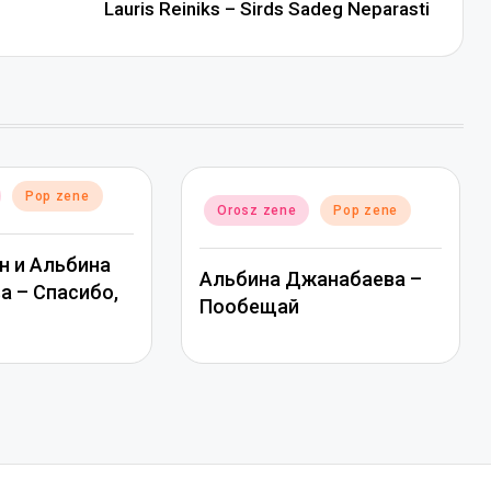
Lauris Reiniks – Sirds Sadeg Neparasti
Pop zene
Posted
Orosz zene
Pop zene
in
н и Альбина
Альбина Джанабаева –
 – Спасибо,
Пообещай