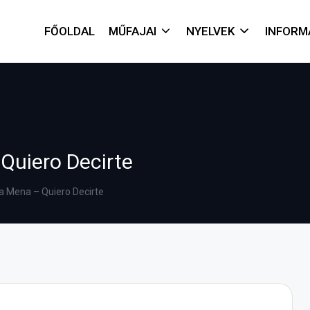
FŐOLDAL
MŰFAJAI
NYELVEK
INFORM
Quiero Decirte
 Mena – Quiero Decirte