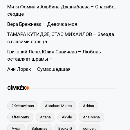
Митя Фомин и Альбина Джанабаева – Спасибо,
сердце
Вера Брежнева – Девочка моя
ТАМАРА КУТИДЗЕ, СТАС МИХАЙЛОВ – Звезда
с глазами солнца
Григорий Лепс, Юлия Савичева – Любовь
оставляет шрамы –
Ани Лорак — Сумасшедшая
CÍMKÉK
2Kvėpavimas
Abraham Mateo
Adrina
after-party
Aitana
Akvilė
Ana Mena
Avicii
Bahamas
Becky G
concert