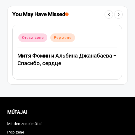
You May Have Missed
Posted
Orosz zene
Pop zene
in
Митя Фомин и Альбина Джанабаева –
Спасибо, сердце
MŰFAJAI
Minden zenei műfaj
Pop zene