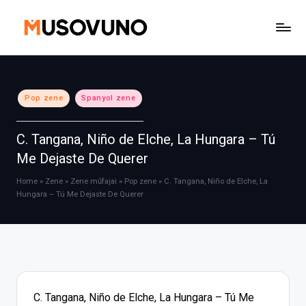
Skip
to
content
Posted
Pop zene
Spanyol zene
in
C. Tangana, Niño de Elche, La Hungara – Tú
Me Dejaste De Querer
Home
»
Zene
»
Zene műfajai
»
Pop zene
»
C. Tangana, Niño de Elche, La
Hungara – Tú Me Dejaste De Querer
C. Tangana, Niño de Elche, La Hungara – Tú Me