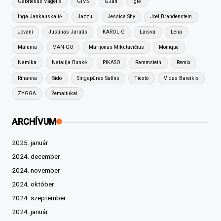
Gabrielius Vagelis
GIMS
GJan
Iglė
Inga Jankauskaitė
Jazzu
Jessica Shy
Joel Brandenstein
Jovani
Justinas Jarutis
KAROL G
Laisva
Lena
Maluma
MAN-GO
Marijonas Mikutavičius
Monique
Namika
Natalija Bunkė
PIKASO
Rammstein
Remix
Rihanna
Sido
Singapūras Satīns
Tiesto
Vidas Bareikis
ZYGGA
Žemaitukai
ARCHÍVUM
2025. január
2024. december
2024. november
2024. október
2024. szeptember
2024. január