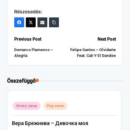
Részesedés:
Post
Previous Post
Next Post
navigation
Demarco Flamenco –
Felipe Santos – Olvidarte
Alegría
Feat. Cali Y El Dandee
Összefüggő
Posted
Orosz zene
Pop zene
in
Вера Брежнева – Девочка моя