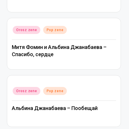
Posted
Orosz zene
Pop zene
in
Митя Фомин и Альбина Джанабаева –
Спасибо, сердце
Posted
Orosz zene
Pop zene
in
Альбина Джанабаева – Пообещай