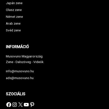
Japán zene
Olasz zene
Német zene
Arab zene
Svéd zene
INFORMÁCIÓ
Musovuno Magyarország
Zene - Dalszöveg - Videók
info@musovuno.hu
ads@musovuno.hu
SZOCIÁLIS
Facebook
Instagram
X
YouTube
Pinterest