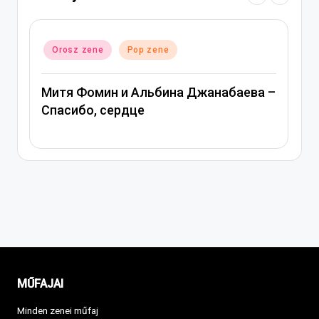
Posted
Orosz zene
Pop zene
in
Митя Фомин и Альбина Джанабаева –
Спасибо, сердце
MŰFAJAI
Minden zenei műfaj