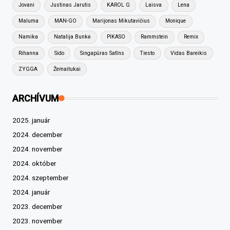
Jovani
Justinas Jarutis
KAROL G
Laisva
Lena
Maluma
MAN-GO
Marijonas Mikutavičius
Monique
Namika
Natalija Bunkė
PIKASO
Rammstein
Remix
Rihanna
Sido
Singapūras Satīns
Tiesto
Vidas Bareikis
ZYGGA
Žemaitukai
ARCHÍVUM
2025. január
2024. december
2024. november
2024. október
2024. szeptember
2024. január
2023. december
2023. november