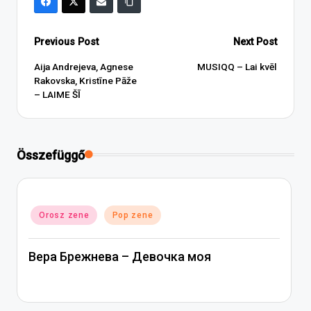
Post
Previous Post
Next Post
navigation
Aija Andrejeva, Agnese
MUSIQQ – Lai kvēl
Rakovska, Kristīne Pāže
– LAIME ŠĪ
Összefüggő
Posted
Orosz zene
Pop zene
in
Вера Брежнева – Девочка моя