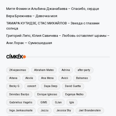
Митя Фомин и Альбина Джанабаева – Спасибо, сердце
Вера Брежнева – Девочка моя
ТАМАРА КУТИДЗЕ, СТАС МИХАЙЛОВ – Звезда с глазами
солнца
Григорий Лепс, Юлия Савичева – Любовь оставляет шрамы –
Ани Лорак — Сумасшедшая
CÍMKÉK
2Kvėpavimas
Abraham Mateo
Adrina
after-party
Aitana
Akvilė
Ana Mena
Avicii
Bahamas
Becky G
concert
Dapa Deep
David Guetta
Deividas Bastys
Enrique Iglesias
Evgenya Redko
Gabrielius Vagelis
GIMS
GJan
Iglė
Inga Jankauskaitė
Jazzu
Jessica Shy
Joel Brandenstein