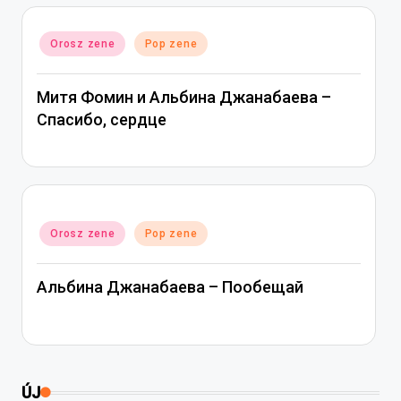
Posted
Orosz zene
Pop zene
in
Митя Фомин и Альбина Джанабаева –
Спасибо, сердце
Posted
Orosz zene
Pop zene
in
Альбина Джанабаева – Пообещай
ÚJ