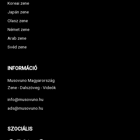
Koreai zene
Japán zene
Olasz zene
Német zene
Arab zene
Svéd zene
INFORMÁCIÓ
Musovuno Magyarország
Zene - Dalszöveg - Videók
info@musovuno.hu
ads@musovuno.hu
SZOCIÁLIS