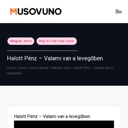
Skip
to
content
Posted
Magyar zene
Rap és hip-hop zene
in
Halott Pénz – Valami van a levegőben
Home
»
Zene
»
Zene nyelvek
»
Magyar zene
»
Halott Pénz – Valami van a
levegőben
Halott Pénz – Valami van a levegőben