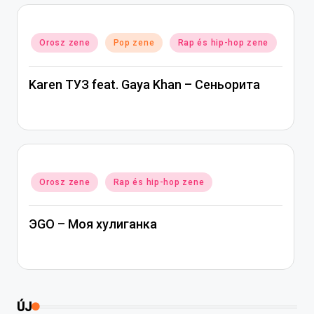
Posted
Orosz zene
Pop zene
Rap és hip-hop zene
in
Karen ТУЗ feat. Gaya Khan – Сеньорита
Posted
Orosz zene
Rap és hip-hop zene
in
ЭGO – Моя хулиганка
ÚJ