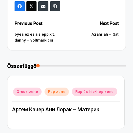
Post
Previous Post
Next Post
navigation
byealex és a slepp x t.
Azahriah – Gát
danny – voltmárkicsi
Összefüggő
Posted
Orosz zene
Pop zene
Rap és hip-hop zene
in
Артем Качер Ани Лорак – Материк