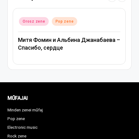
Posted
Orosz zene
Pop zene
Po
in
in
Митя Фомин и Альбина Джанабаева –
В
Спасибо, сердце
MŰFAJAI
Minden zenei műfaj
Pop zene
Electronic music
Rock zene