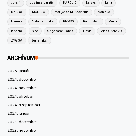
Jovani
Justinas Jarutis
KAROL G
Laisva
Lena
Maluma
MAN-GO
Marijonas Mikutavičius
Monique
Namika
Natalija Bunkė
PIKASO
Rammstein
Remix
Rihanna
Sido
Singapūras Satīns
Tiesto
Vidas Bareikis
ZYGGA
Žemaitukai
ARCHÍVUM
2025. január
2024. december
2024. november
2024. október
2024. szeptember
2024. január
2023. december
2023. november