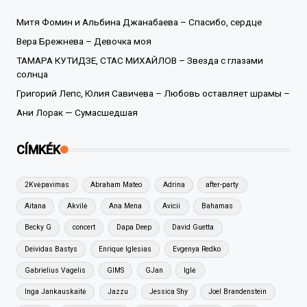
Митя Фомин и Альбина Джанабаева – Спасибо, сердце
Вера Брежнева – Девочка моя
ТАМАРА КУТИДЗЕ, СТАС МИХАЙЛОВ – Звезда с глазами
солнца
Григорий Лепс, Юлия Савичева – Любовь оставляет шрамы –
Ани Лорак — Сумасшедшая
CÍMKÉK
2Kvėpavimas
Abraham Mateo
Adrina
after-party
Aitana
Akvilė
Ana Mena
Avicii
Bahamas
Becky G
concert
Dapa Deep
David Guetta
Deividas Bastys
Enrique Iglesias
Evgenya Redko
Gabrielius Vagelis
GIMS
GJan
Iglė
Inga Jankauskaitė
Jazzu
Jessica Shy
Joel Brandenstein