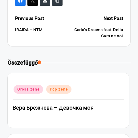
Post
Previous Post
Next Post
navigation
IRAIDA – NTM
Carla’s Dreams feat. Delia
– Cum ne noi
Összefüggő
Posted
Orosz zene
Pop zene
in
Вера Брежнева – Девочка моя