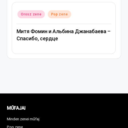
Posted
Orosz zene
Pop zene
in
Митя Фомин и Альбина Джанабаева –
Спасибо, сердце
MŰFAJAI
Minden zenei műfaj
Pop zene