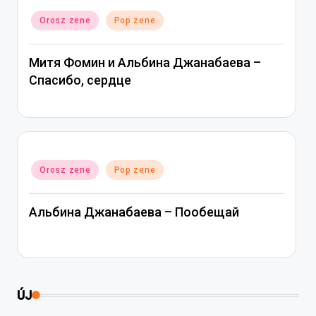
Posted
Orosz zene
Pop zene
in
Митя Фомин и Альбина Джанабаева –
Спасибо, сердце
Posted
Orosz zene
Pop zene
in
Альбина Джанабаева – Пообещай
ÚJ