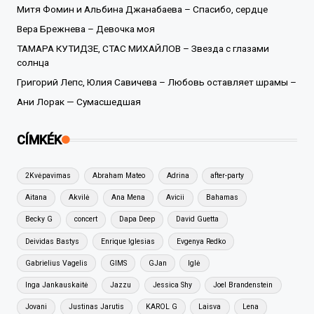
Митя Фомин и Альбина Джанабаева – Спасибо, сердце
Вера Брежнева – Девочка моя
ТАМАРА КУТИДЗЕ, СТАС МИХАЙЛОВ – Звезда с глазами
солнца
Григорий Лепс, Юлия Савичева – Любовь оставляет шрамы –
Ани Лорак — Сумасшедшая
CÍMKÉK
2Kvėpavimas
Abraham Mateo
Adrina
after-party
Aitana
Akvilė
Ana Mena
Avicii
Bahamas
Becky G
concert
Dapa Deep
David Guetta
Deividas Bastys
Enrique Iglesias
Evgenya Redko
Gabrielius Vagelis
GIMS
GJan
Iglė
Inga Jankauskaitė
Jazzu
Jessica Shy
Joel Brandenstein
Jovani
Justinas Jarutis
KAROL G
Laisva
Lena