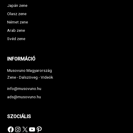
Japán zene
Olasz zene
Német zene
Arab zene
Svéd zene
INFORMÁCIÓ
Musovuno Magyarország
Zene - Dalszöveg - Videók
info@musovuno.hu
ads@musovuno.hu
SZOCIÁLIS
Facebook
Instagram
X
YouTube
Pinterest