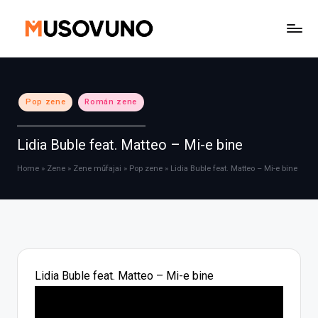
Skip
to
content
Posted
Pop zene
Román zene
in
Lidia Buble feat. Matteo – Mi-e bine
Home
»
Zene
»
Zene műfajai
»
Pop zene
»
Lidia Buble feat. Matteo – Mi-e bine
Lidia Buble feat. Matteo – Mi-e bine