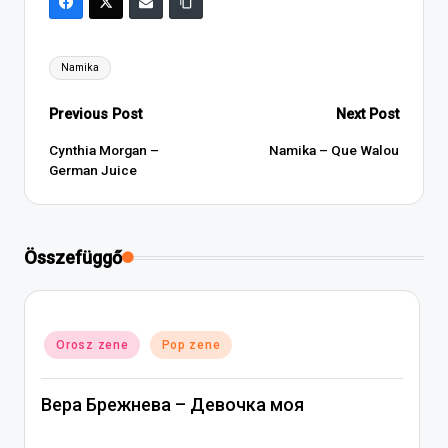
Tags:
Namika
Post
Previous Post
Next Post
navigation
Cynthia Morgan –
Namika – Que Walou
German Juice
Összefüggő
Posted
Orosz zene
Pop zene
in
Вера Брежнева – Девочка моя