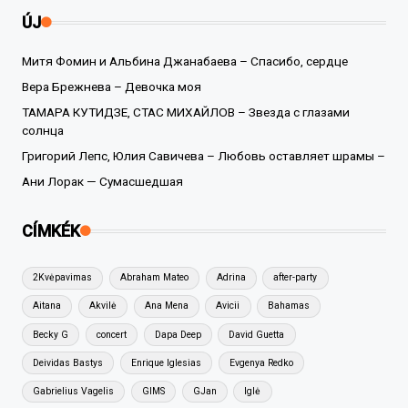
ÚJ
Митя Фомин и Альбина Джанабаева – Спасибо, сердце
Вера Брежнева – Девочка моя
ТАМАРА КУТИДЗЕ, СТАС МИХАЙЛОВ – Звезда с глазами
солнца
Григорий Лепс, Юлия Савичева – Любовь оставляет шрамы –
Ани Лорак — Сумасшедшая
CÍMKÉK
2Kvėpavimas
Abraham Mateo
Adrina
after-party
Aitana
Akvilė
Ana Mena
Avicii
Bahamas
Becky G
concert
Dapa Deep
David Guetta
Deividas Bastys
Enrique Iglesias
Evgenya Redko
Gabrielius Vagelis
GIMS
GJan
Iglė