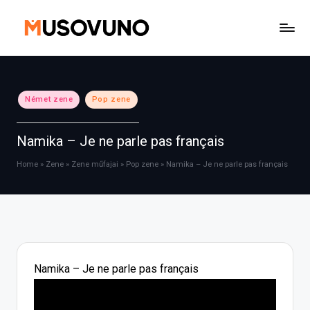
Skip
to
content
Posted
Német zene
Pop zene
in
Namika – Je ne parle pas français
Home
»
Zene
»
Zene műfajai
»
Pop zene
»
Namika – Je ne parle pas français
Namika – Je ne parle pas français