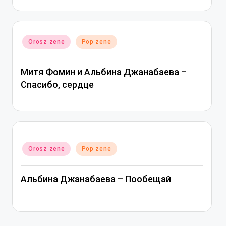
Posted
Orosz zene
Pop zene
in
Митя Фомин и Альбина Джанабаева –
Спасибо, сердце
Posted
Orosz zene
Pop zene
in
Альбина Джанабаева – Пообещай