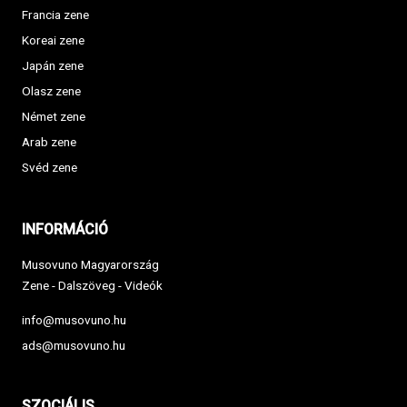
Francia zene
Koreai zene
Japán zene
Olasz zene
Német zene
Arab zene
Svéd zene
INFORMÁCIÓ
Musovuno Magyarország
Zene - Dalszöveg - Videók
info@musovuno.hu
ads@musovuno.hu
SZOCIÁLIS