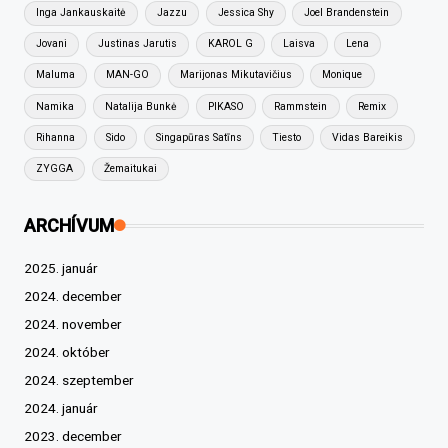
Inga Jankauskaitė
Jazzu
Jessica Shy
Joel Brandenstein
Jovani
Justinas Jarutis
KAROL G
Laisva
Lena
Maluma
MAN-GO
Marijonas Mikutavičius
Monique
Namika
Natalija Bunkė
PIKASO
Rammstein
Remix
Rihanna
Sido
Singapūras Satīns
Tiesto
Vidas Bareikis
ZYGGA
Žemaitukai
ARCHÍVUM
2025. január
2024. december
2024. november
2024. október
2024. szeptember
2024. január
2023. december