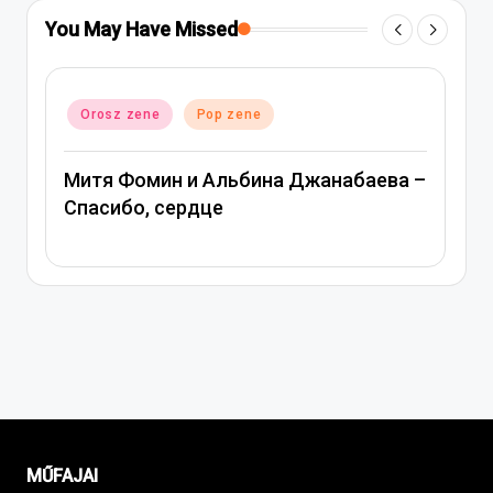
You May Have Missed
Posted
Orosz zene
Pop zene
in
Митя Фомин и Альбина Джанабаева –
Спасибо, сердце
MŰFAJAI