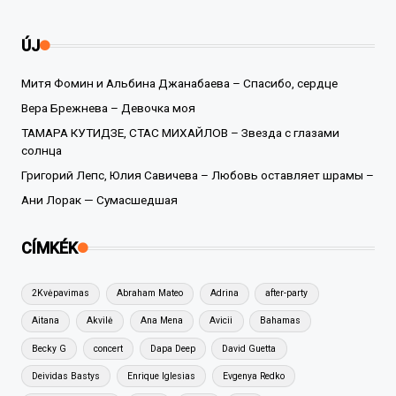
ÚJ
Митя Фомин и Альбина Джанабаева – Спасибо, сердце
Вера Брежнева – Девочка моя
ТАМАРА КУТИДЗЕ, СТАС МИХАЙЛОВ – Звезда с глазами
солнца
Григорий Лепс, Юлия Савичева – Любовь оставляет шрамы –
Ани Лорак — Сумасшедшая
CÍMKÉK
2Kvėpavimas
Abraham Mateo
Adrina
after-party
Aitana
Akvilė
Ana Mena
Avicii
Bahamas
Becky G
concert
Dapa Deep
David Guetta
Deividas Bastys
Enrique Iglesias
Evgenya Redko