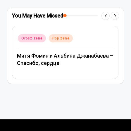
You May Have Missed
Posted
Orosz zene
Pop zene
in
Митя Фомин и Альбина Джанабаева –
Спасибо, сердце