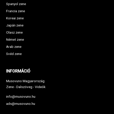
Spanyol zene
Francia zene
Koreai zene
Japán zene
Olasz zene
Német zene
Arab zene
Svéd zene
INFORMÁCIÓ
Musovuno Magyarország
Zene - Dalszöveg - Videók
info@musovuno.hu
ads@musovuno.hu