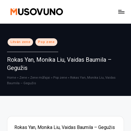
Skip
to
content
Posted
Litván zene
Pop zene
in
Rokas Yan, Monika Liu, Vaidas Baumila –
Gegužis
Home
»
Zene
»
Zene műfajai
»
Pop zene
»
Rokas Yan, Monika Liu, Vaidas
Baumila – Gegužis
Rokas Yan, Monika Liu, Vaidas Baumila – Gegužis