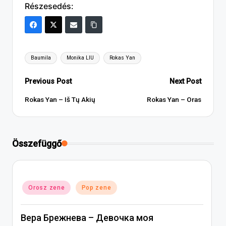
Részesedés:
Tags:
Baumila
Monika LIU
Rokas Yan
Post
Previous Post
Next Post
navigation
Rokas Yan – Iš Tų Akių
Rokas Yan – Oras
Összefüggő
Posted
Orosz zene
Pop zene
in
Вера Брежнева – Девочка моя