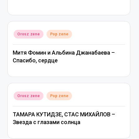
Posted
Orosz zene
Pop zene
in
Митя Фомин и Альбина Джанабаева –
Спасибо, сердце
Posted
Orosz zene
Pop zene
in
ТАМАРА КУТИДЗЕ, СТАС МИХАЙЛОВ –
Звезда с глазами солнца