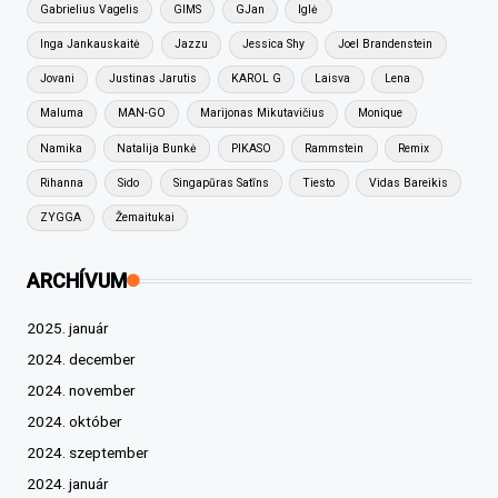
Gabrielius Vagelis
GIMS
GJan
Iglė
Inga Jankauskaitė
Jazzu
Jessica Shy
Joel Brandenstein
Jovani
Justinas Jarutis
KAROL G
Laisva
Lena
Maluma
MAN-GO
Marijonas Mikutavičius
Monique
Namika
Natalija Bunkė
PIKASO
Rammstein
Remix
Rihanna
Sido
Singapūras Satīns
Tiesto
Vidas Bareikis
ZYGGA
Žemaitukai
ARCHÍVUM
2025. január
2024. december
2024. november
2024. október
2024. szeptember
2024. január