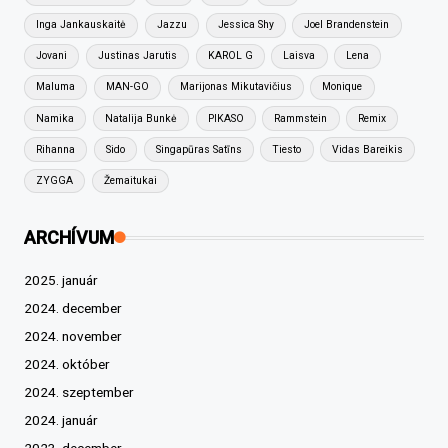
Inga Jankauskaitė
Jazzu
Jessica Shy
Joel Brandenstein
Jovani
Justinas Jarutis
KAROL G
Laisva
Lena
Maluma
MAN-GO
Marijonas Mikutavičius
Monique
Namika
Natalija Bunkė
PIKASO
Rammstein
Remix
Rihanna
Sido
Singapūras Satīns
Tiesto
Vidas Bareikis
ZYGGA
Žemaitukai
ARCHÍVUM
2025. január
2024. december
2024. november
2024. október
2024. szeptember
2024. január