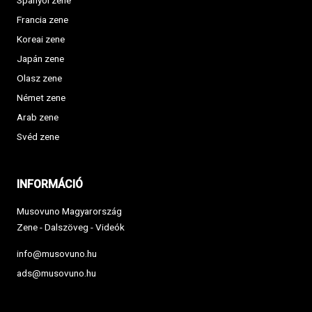
Spanyol zene
Francia zene
Koreai zene
Japán zene
Olasz zene
Német zene
Arab zene
Svéd zene
INFORMÁCIÓ
Musovuno Magyarország
Zene - Dalszöveg - Videók
info@musovuno.hu
ads@musovuno.hu