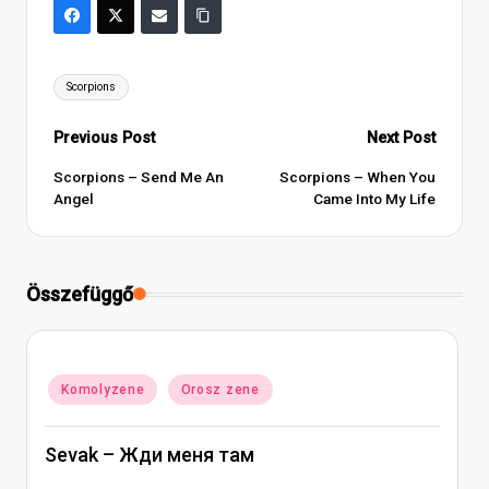
Tags:
Scorpions
Post
Previous Post
Next Post
navigation
Scorpions – Send Me An
Scorpions – When You
Angel
Came Into My Life
Összefüggő
Posted
Komolyzene
Orosz zene
in
Sevak – Жди меня там