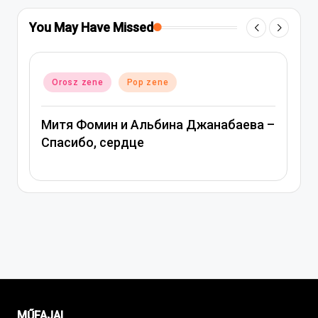
You May Have Missed
Posted
Orosz zene
Pop zene
in
Митя Фомин и Альбина Джанабаева –
Спасибо, сердце
MŰFAJAI