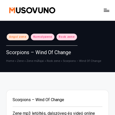
Skip
to
content
Posted
Angol zene
Komolyzene
Rock zene
in
Scorpions – Wind Of Change
Home
»
Zene
»
Zene műfajai
»
Rock zene
»
Scorpions – Wind Of Change
Scorpions – Wind Of Change
Zene mp3 letöltés, dalszöveg és videó online