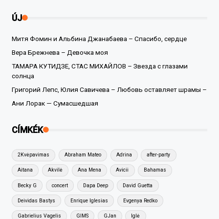
ÚJ
Митя Фомин и Альбина Джанабаева – Спасибо, сердце
Вера Брежнева – Девочка моя
ТАМАРА КУТИДЗЕ, СТАС МИХАЙЛОВ – Звезда с глазами
солнца
Григорий Лепс, Юлия Савичева – Любовь оставляет шрамы –
Ани Лорак — Сумасшедшая
CÍMKÉK
2Kvėpavimas
Abraham Mateo
Adrina
after-party
Aitana
Akvilė
Ana Mena
Avicii
Bahamas
Becky G
concert
Dapa Deep
David Guetta
Deividas Bastys
Enrique Iglesias
Evgenya Redko
Gabrielius Vagelis
GIMS
GJan
Iglė