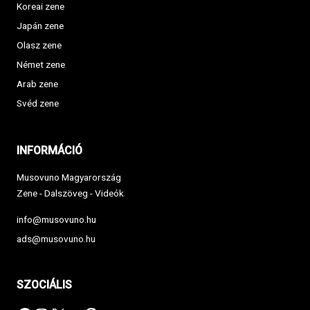
Koreai zene
Japán zene
Olasz zene
Német zene
Arab zene
Svéd zene
INFORMÁCIÓ
Musovuno Magyarország
Zene - Dalszöveg - Videók
info@musovuno.hu
ads@musovuno.hu
SZOCIÁLIS