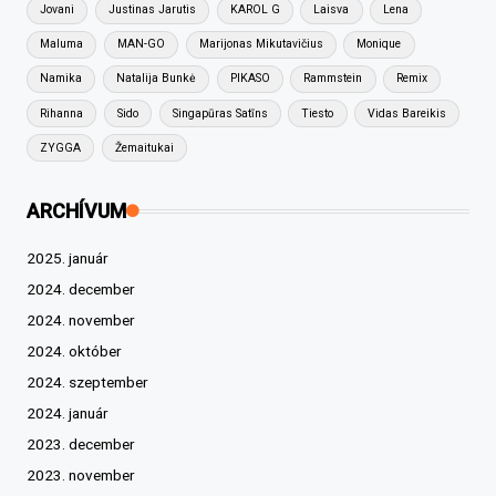
Jovani
Justinas Jarutis
KAROL G
Laisva
Lena
Maluma
MAN-GO
Marijonas Mikutavičius
Monique
Namika
Natalija Bunkė
PIKASO
Rammstein
Remix
Rihanna
Sido
Singapūras Satīns
Tiesto
Vidas Bareikis
ZYGGA
Žemaitukai
ARCHÍVUM
2025. január
2024. december
2024. november
2024. október
2024. szeptember
2024. január
2023. december
2023. november