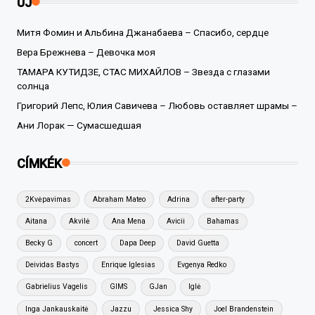
ÚJ
Митя Фомин и Альбина Джанабаева – Спасибо, сердце
Вера Брежнева – Девочка моя
ТАМАРА КУТИДЗЕ, СТАС МИХАЙЛОВ – Звезда с глазами
солнца
Григорий Лепс, Юлия Савичева – Любовь оставляет шрамы –
Ани Лорак — Сумасшедшая
CÍMKÉK
2Kvėpavimas
Abraham Mateo
Adrina
after-party
Aitana
Akvilė
Ana Mena
Avicii
Bahamas
Becky G
concert
Dapa Deep
David Guetta
Deividas Bastys
Enrique Iglesias
Evgenya Redko
Gabrielius Vagelis
GIMS
GJan
Iglė
Inga Jankauskaitė
Jazzu
Jessica Shy
Joel Brandenstein