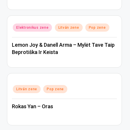
Posted
Elektronikus zene
Litván zene
Pop zene
in
Lemon Joy & Danell Arma – Mylėt Tave Taip
Beprotiška Ir Keista
Posted
Litván zene
Pop zene
in
Rokas Yan – Oras