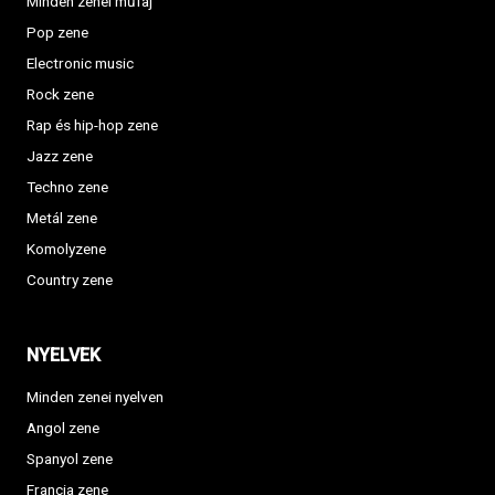
Minden zenei műfaj
Pop zene
Electronic music
Rock zene
Rap és hip-hop zene
Jazz zene
Techno zene
Metál zene
Komolyzene
Country zene
NYELVEK
Minden zenei nyelven
Angol zene
Spanyol zene
Francia zene