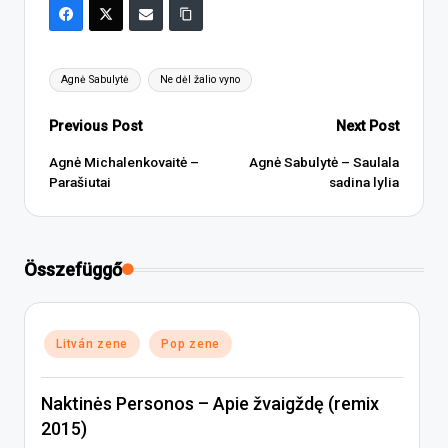
Tags:
Agnė Sabulytė
Ne dėl žalio vyno
Post
Previous Post
Next Post
navigation
Agnė Michalenkovaitė –
Agnė Sabulytė – Saulala
Parašiutai
sadina lylia
Összefüggő
Posted
Litván zene
Pop zene
in
Naktinės Personos – Apie žvaigždę (remix
2015)