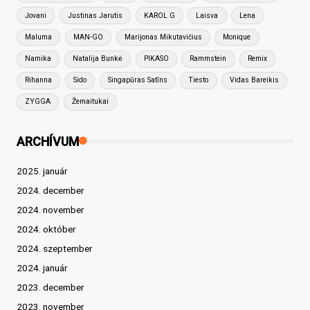
Jovani
Justinas Jarutis
KAROL G
Laisva
Lena
Maluma
MAN-GO
Marijonas Mikutavičius
Monique
Namika
Natalija Bunkė
PIKASO
Rammstein
Remix
Rihanna
Sido
Singapūras Satīns
Tiesto
Vidas Bareikis
ZYGGA
Žemaitukai
ARCHÍVUM
2025. január
2024. december
2024. november
2024. október
2024. szeptember
2024. január
2023. december
2023. november