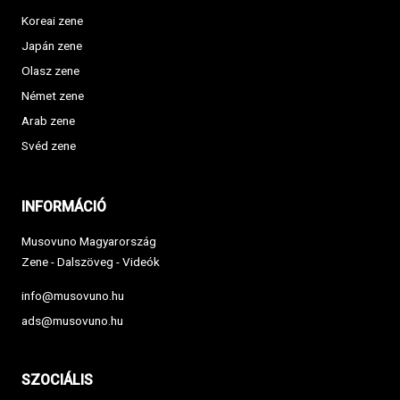
Koreai zene
Japán zene
Olasz zene
Német zene
Arab zene
Svéd zene
INFORMÁCIÓ
Musovuno Magyarország
Zene - Dalszöveg - Videók
info@musovuno.hu
ads@musovuno.hu
SZOCIÁLIS