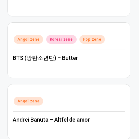
Posted
Angol zene
Koreai zene
Pop zene
in
BTS (방탄소년단) – Butter
Posted
Angol zene
in
Andrei Banuta – Altfel de amor