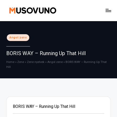
Skip
to
content
Posted
Angol zene
in
BORIS WAY – Running Up That Hill
Home
»
Zene
»
Zene nyelvek
»
Angol zene
»
BORIS WAY – Running Up That
Hill
BORIS WAY – Running Up That Hill