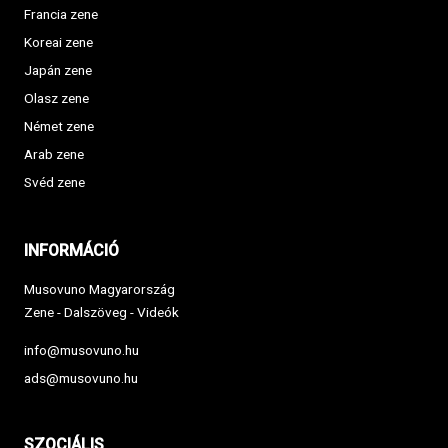
Francia zene
Koreai zene
Japán zene
Olasz zene
Német zene
Arab zene
Svéd zene
INFORMÁCIÓ
Musovuno Magyarország
Zene - Dalszöveg - Videók
info@musovuno.hu
ads@musovuno.hu
SZOCIÁLIS