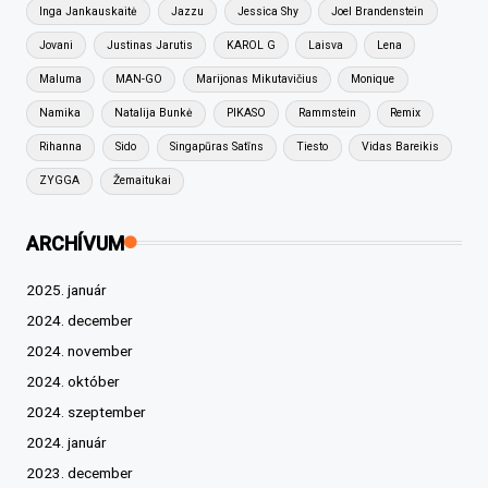
Inga Jankauskaitė
Jazzu
Jessica Shy
Joel Brandenstein
Jovani
Justinas Jarutis
KAROL G
Laisva
Lena
Maluma
MAN-GO
Marijonas Mikutavičius
Monique
Namika
Natalija Bunkė
PIKASO
Rammstein
Remix
Rihanna
Sido
Singapūras Satīns
Tiesto
Vidas Bareikis
ZYGGA
Žemaitukai
ARCHÍVUM
2025. január
2024. december
2024. november
2024. október
2024. szeptember
2024. január
2023. december