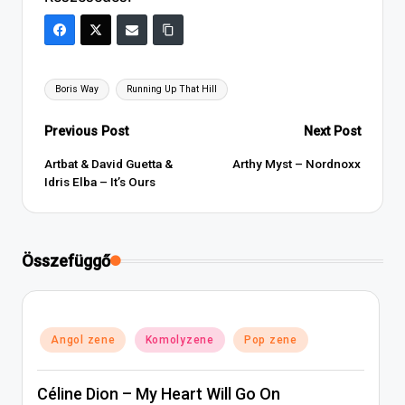
Tags:
Boris Way
Running Up That Hill
Post
Previous Post
Next Post
navigation
Artbat & David Guetta &
Arthy Myst – Nordnoxx
Idris Elba – It’s Ours
Összefüggő
Posted
Angol zene
Komolyzene
Pop zene
in
Céline Dion – My Heart Will Go On