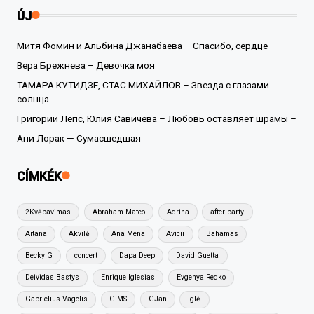
ÚJ
Митя Фомин и Альбина Джанабаева – Спасибо, сердце
Вера Брежнева – Девочка моя
ТАМАРА КУТИДЗЕ, СТАС МИХАЙЛОВ – Звезда с глазами
солнца
Григорий Лепс, Юлия Савичева – Любовь оставляет шрамы –
Ани Лорак — Сумасшедшая
CÍMKÉK
2Kvėpavimas
Abraham Mateo
Adrina
after-party
Aitana
Akvilė
Ana Mena
Avicii
Bahamas
Becky G
concert
Dapa Deep
David Guetta
Deividas Bastys
Enrique Iglesias
Evgenya Redko
Gabrielius Vagelis
GIMS
GJan
Iglė