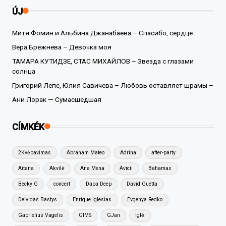
ÚJ
Митя Фомин и Альбина Джанабаева – Спасибо, сердце
Вера Брежнева – Девочка моя
ТАМАРА КУТИДЗЕ, СТАС МИХАЙЛОВ – Звезда с глазами
солнца
Григорий Лепс, Юлия Савичева – Любовь оставляет шрамы –
Ани Лорак — Сумасшедшая
CÍMKÉK
2Kvėpavimas
Abraham Mateo
Adrina
after-party
Aitana
Akvilė
Ana Mena
Avicii
Bahamas
Becky G
concert
Dapa Deep
David Guetta
Deividas Bastys
Enrique Iglesias
Evgenya Redko
Gabrielius Vagelis
GIMS
GJan
Iglė