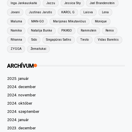
Inga Jankauskaitė
Jazzu
Jessica Shy
Joel Brandenstein
Jovani
Justinas Jarutis
KAROL G
Laisva
Lena
Maluma
MAN-GO
Marijonas Mikutavičius
Monique
Namika
Natalija Bunkė
PIKASO
Rammstein
Remix
Rihanna
Sido
Singapūras Satīns
Tiesto
Vidas Bareikis
ZYGGA
Žemaitukai
ARCHÍVUM
2025. január
2024. december
2024. november
2024. október
2024. szeptember
2024. január
2023. december