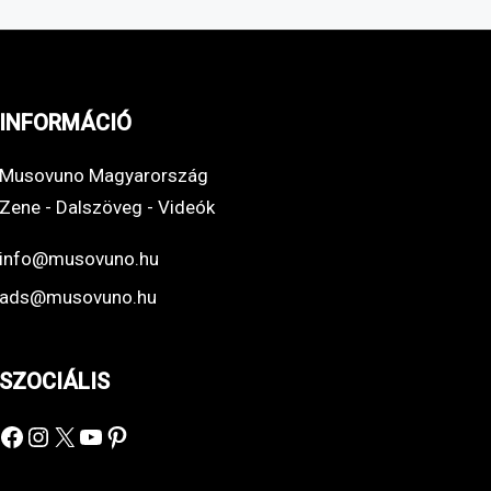
INFORMÁCIÓ
Musovuno Magyarország
Zene - Dalszöveg - Videók
info@musovuno.hu
ads@musovuno.hu
SZOCIÁLIS
Facebook
Instagram
X
YouTube
Pinterest