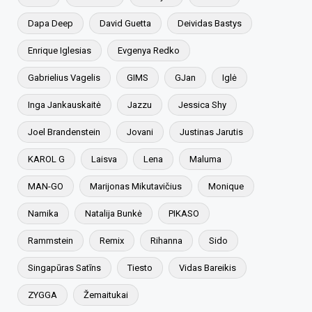
Dapa Deep
David Guetta
Deividas Bastys
Enrique Iglesias
Evgenya Redko
Gabrielius Vagelis
GIMS
GJan
Iglė
Inga Jankauskaitė
Jazzu
Jessica Shy
Joel Brandenstein
Jovani
Justinas Jarutis
KAROL G
Laisva
Lena
Maluma
MAN-GO
Marijonas Mikutavičius
Monique
Namika
Natalija Bunkė
PIKASO
Rammstein
Remix
Rihanna
Sido
Singapūras Satīns
Tiesto
Vidas Bareikis
ZYGGA
Žemaitukai