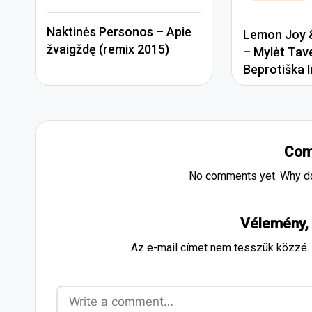
in
Naktinės Personos – Apie
Lemon Joy &
žvaigždę (remix 2015)
– Mylėt Tav
Beprotiška I
Com
No comments yet. Why don
Vélemény,
Az e-mail címet nem tesszük közzé.