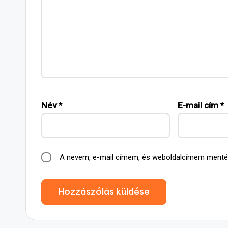
Név
*
E-mail cím
*
A nevem, e-mail címem, és weboldalcímem ment