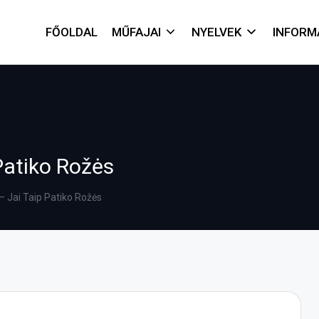
FŐOLDAL
MŰFAJAI
NYELVEK
INFORM
Patiko Rožės
– Jai Taip Patiko Rožės