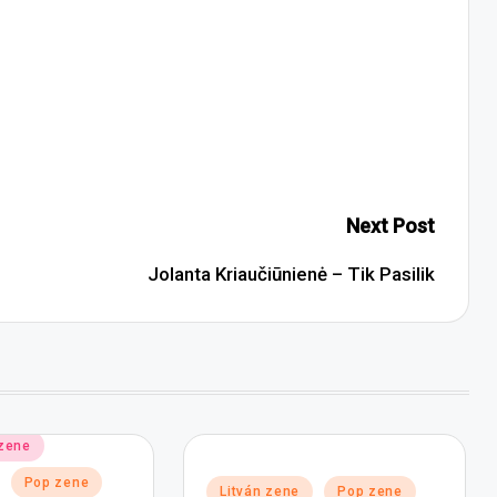
Next Post
Jolanta Kriaučiūnienė – Tik Pasilik
 zene
Pop zene
Posted
Litván zene
Pop zene