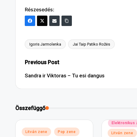
Részesedés:
Igoris Jarmolenka
Jai Taip Patiko Rožės
Tags:
Post
Previous Post
navigation
Sandra ir Viktoras – Tu esi dangus
Összefüggő
Posted
Elektronikus
in
Posted
Litván zene
Pop zene
Litván zene