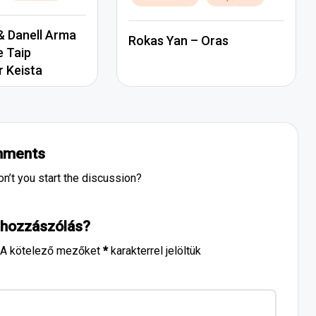
in
 Danell Arma
Rokas Yan – Oras
e Taip
r Keista
ments
’t you start the discussion?
 hozzászólás?
A kötelező mezőket
*
karakterrel jelöltük