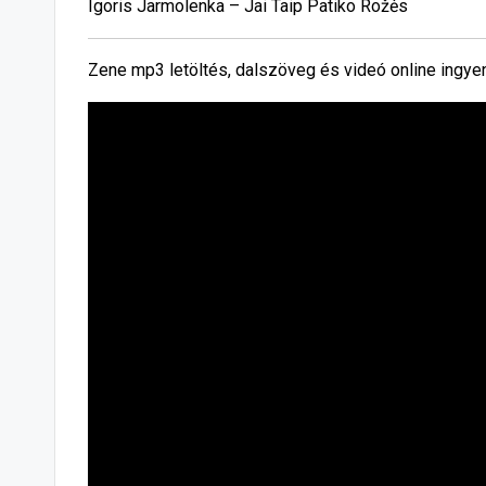
Igoris Jarmolenka – Jai Taip Patiko Rožės
Zene mp3 letöltés, dalszöveg és videó online ingye