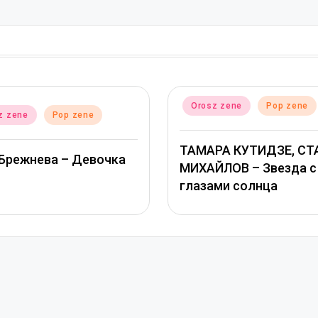
d
Posted
sz zene
Pop zene
Orosz zene
Pop zene
in
АРА КУТИДЗЕ, СТАС
Григорий Лепс, Юлия
АЙЛОВ – Звезда с
Савичева – Любовь
зами солнца
оставляет шрамы –