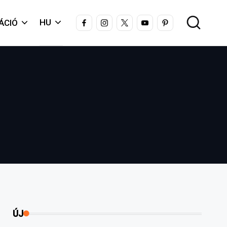
FACEBOOK
INSTAGRAM
X
YOUTUBE
PINTEREST
HU
ÁCIÓ
ÚJ