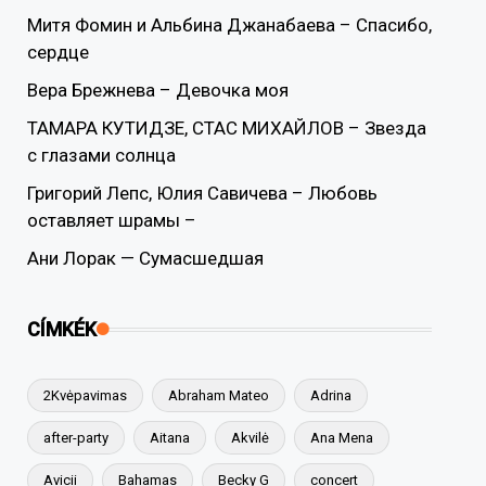
Митя Фомин и Альбина Джанабаева – Спасибо,
сердце
Вера Брежнева – Девочка моя
ТАМАРА КУТИДЗЕ, СТАС МИХАЙЛОВ – Звезда
с глазами солнца
Григорий Лепс, Юлия Савичева – Любовь
оставляет шрамы –
Ани Лорак — Сумасшедшая
CÍMKÉK
2Kvėpavimas
Abraham Mateo
Adrina
after-party
Aitana
Akvilė
Ana Mena
Avicii
Bahamas
Becky G
concert