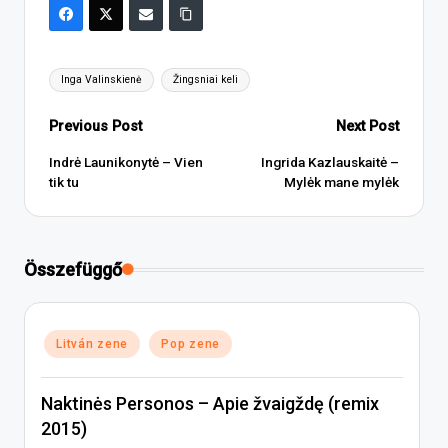
Tags:
Inga Valinskienė
Žingsniai keli
Post
Previous Post
Next Post
navigation
Indrė Launikonytė – Vien
Ingrida Kazlauskaitė –
tik tu
Mylėk mane mylėk
Összefüggő
Posted
Litván zene
Pop zene
in
Naktinės Personos – Apie žvaigždę (remix
2015)