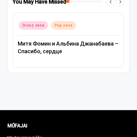
You May Have Missed
Posted
Orosz zene
Pop zene
in
–
Вера Брежнева – Девочка моя
MŰFAJAI