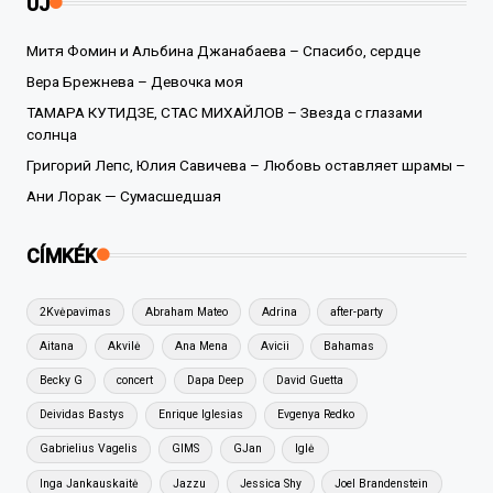
ÚJ
Митя Фомин и Альбина Джанабаева – Спасибо, сердце
Вера Брежнева – Девочка моя
ТАМАРА КУТИДЗЕ, СТАС МИХАЙЛОВ – Звезда с глазами
солнца
Григорий Лепс, Юлия Савичева – Любовь оставляет шрамы –
Ани Лорак — Сумасшедшая
CÍMKÉK
2Kvėpavimas
Abraham Mateo
Adrina
after-party
Aitana
Akvilė
Ana Mena
Avicii
Bahamas
Becky G
concert
Dapa Deep
David Guetta
Deividas Bastys
Enrique Iglesias
Evgenya Redko
Gabrielius Vagelis
GIMS
GJan
Iglė
Inga Jankauskaitė
Jazzu
Jessica Shy
Joel Brandenstein