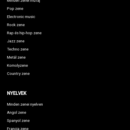
Minden zenei műfaj
Pop zene
Electronic music
Rock zene
Rap és hip-hop zene
Jazz zene
Techno zene
Metál zene
Komolyzene
Country zene
NYELVEK
Minden zenei nyelven
Angol zene
Spanyol zene
Francia zene