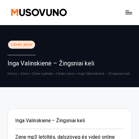
Skip
to
content
Posted
Litván zene
in
Inga Valinskienė – Žingsniai keli
Home
»
Zene
»
Zene nyelvek
»
Litván zene
»
Inga Valinskienė – Žingsniai keli
Inga Valinskienė – Žingsniai keli
Zene mp3 letöltés, dalszöveg és videó online