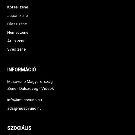
Koreai zene
Japán zene
Olasz zene
Német zene
Arab zene
Svéd zene
INFORMÁCIÓ
Musovuno Magyarország
Zene - Dalszöveg - Videók
info@musovuno.hu
ads@musovuno.hu
SZOCIÁLIS