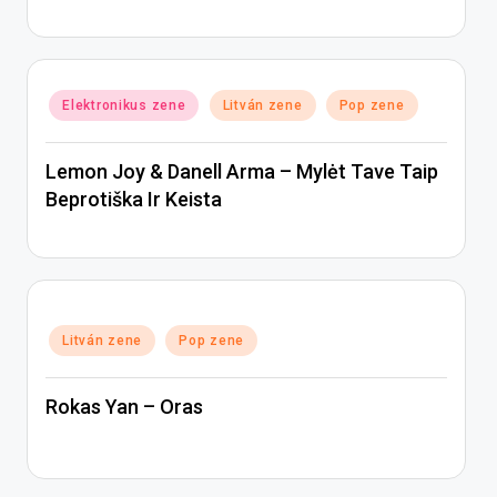
Posted
Elektronikus zene
Litván zene
Pop zene
in
Lemon Joy & Danell Arma – Mylėt Tave Taip
Beprotiška Ir Keista
Posted
Litván zene
Pop zene
in
Rokas Yan – Oras