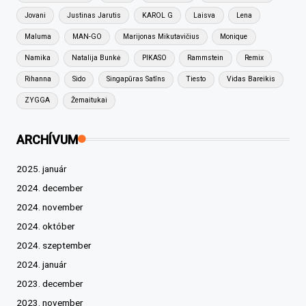
Jovani
Justinas Jarutis
KAROL G
Laisva
Lena
Maluma
MAN-GO
Marijonas Mikutavičius
Monique
Namika
Natalija Bunkė
PIKASO
Rammstein
Remix
Rihanna
Sido
Singapūras Satīns
Tiesto
Vidas Bareikis
ZYGGA
Žemaitukai
ARCHÍVUM
2025. január
2024. december
2024. november
2024. október
2024. szeptember
2024. január
2023. december
2023. november