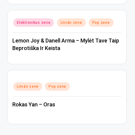
Posted
Elektronikus zene
Litván zene
Pop zene
in
Lemon Joy & Danell Arma – Mylėt Tave Taip
Beprotiška Ir Keista
Posted
Litván zene
Pop zene
in
Rokas Yan – Oras