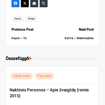
Tags:
Kayra
Nuogi
Post
Previous Post
Next Post
navigation
Kayra – Tu
KaYra – Matematika
Összefüggő
Posted
Litván zene
Pop zene
in
Naktinės Personos – Apie žvaigždę (remix
2015)