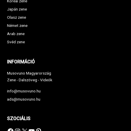
Koreai zene
Japán zene
Olasz zene
Német zene
Arab zene
Svéd zene
INFORMÁCIÓ
Musovuno Magyarország
Zene - Dalszöveg - Videók
info@musovuno.hu
ads@musovuno.hu
SZOCIÁLIS
Facebook
Instagram
X
YouTube
Pinterest