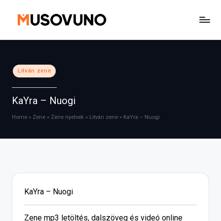
Skip
to
content
Posted
Litván zene
in
KaYra – Nuogi
Home
»
Zene
»
Zene nyelvek
»
Litván zene
»
KaYra – Nuogi
KaYra – Nuogi
Zene mp3 letöltés, dalszöveg és videó online