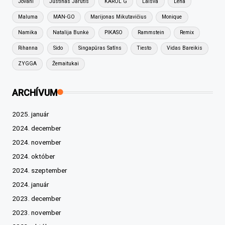
Jovani
Justinas Jarutis
KAROL G
Laisva
Lena
Maluma
MAN-GO
Marijonas Mikutavičius
Monique
Namika
Natalija Bunkė
PIKASO
Rammstein
Remix
Rihanna
Sido
Singapūras Satīns
Tiesto
Vidas Bareikis
ZYGGA
Žemaitukai
ARCHÍVUM
2025. január
2024. december
2024. november
2024. október
2024. szeptember
2024. január
2023. december
2023. november