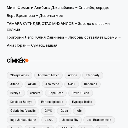
Митя Фомин и Альбина Джанабаева – Спасибо, сердце
Вера Брежнева – Девочка моя
ТАМАРА КУТИДЗЕ, СТАС МИХАЙЛОВ – Звезда с глазами
солнца
Григорий Лепс, Юлия Савичева – Любовь оставляет шрамы –
Ани Лорак — Сумасшедшая
CÍMKÉK
2Kvėpavimas
Abraham Mateo
Adrina
after-party
Aitana
Akvilė
Ana Mena
Avicii
Bahamas
Becky G
concert
Dapa Deep
David Guetta
Deividas Bastys
Enrique Iglesias
Evgenya Redko
Gabrielius Vagelis
GIMS
GJan
Iglė
Inga Jankauskaitė
Jazzu
Jessica Shy
Joel Brandenstein