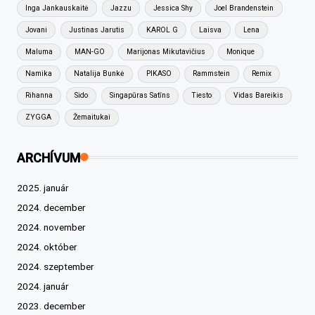
Inga Jankauskaitė
Jazzu
Jessica Shy
Joel Brandenstein
Jovani
Justinas Jarutis
KAROL G
Laisva
Lena
Maluma
MAN-GO
Marijonas Mikutavičius
Monique
Namika
Natalija Bunkė
PIKASO
Rammstein
Remix
Rihanna
Sido
Singapūras Satīns
Tiesto
Vidas Bareikis
ZYGGA
Žemaitukai
ARCHÍVUM
2025. január
2024. december
2024. november
2024. október
2024. szeptember
2024. január
2023. december