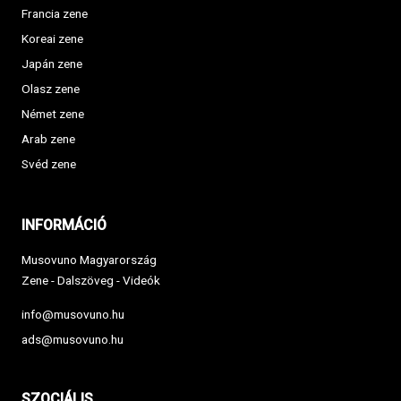
Francia zene
Koreai zene
Japán zene
Olasz zene
Német zene
Arab zene
Svéd zene
INFORMÁCIÓ
Musovuno Magyarország
Zene - Dalszöveg - Videók
info@musovuno.hu
ads@musovuno.hu
SZOCIÁLIS