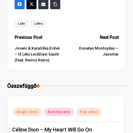
Tags:
Latto
Lottery
Post
Previous Post
Next Post
navigation
Jovani & Karališka Erdvė
Donatas Montvydas –
– Iš Lėto Leidžiasi Saulė
Jausmai
(feat. Remis Retro)
Összefüggő
Posted
Angol zene
Komolyzene
Pop zene
in
Céline Dion – My Heart Will Go On