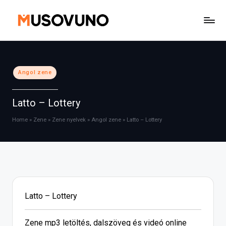
Skip
to
content
Posted
Angol zene
in
Latto – Lottery
Home
»
Zene
»
Zene nyelvek
»
Angol zene
»
Latto – Lottery
Latto – Lottery
Zene mp3 letöltés, dalszöveg és videó online