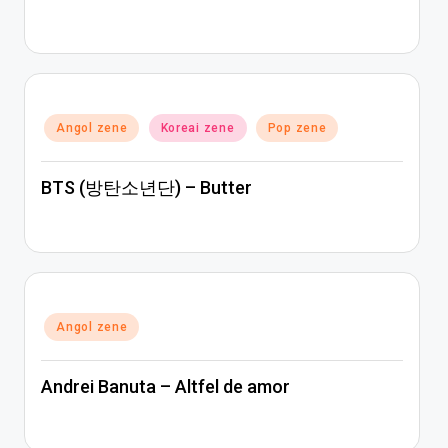
Posted
Angol zene
Koreai zene
Pop zene
in
BTS (방탄소년단) – Butter
Posted
Angol zene
in
Andrei Banuta – Altfel de amor