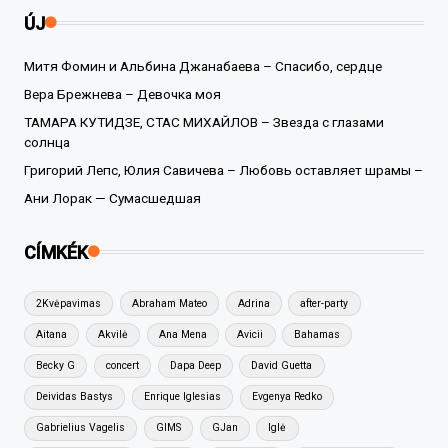
ÚJ
Митя Фомин и Альбина Джанабаева – Спасибо, сердце
Вера Брежнева – Девочка моя
ТАМАРА КУТИДЗЕ, СТАС МИХАЙЛОВ – Звезда с глазами
солнца
Григорий Лепс, Юлия Савичева – Любовь оставляет шрамы –
Ани Лорак — Сумасшедшая
CÍMKÉK
2Kvėpavimas
Abraham Mateo
Adrina
after-party
Aitana
Akvilė
Ana Mena
Avicii
Bahamas
Becky G
concert
Dapa Deep
David Guetta
Deividas Bastys
Enrique Iglesias
Evgenya Redko
Gabrielius Vagelis
GIMS
GJan
Iglė