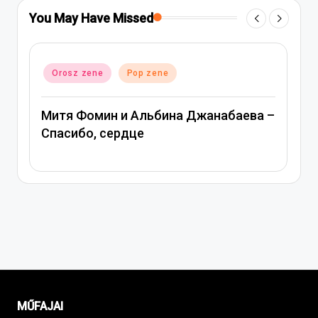
You May Have Missed
Posted
Orosz zene
Pop zene
in
анабаева –
Вера Брежнева – Девочка моя
MŰFAJAI