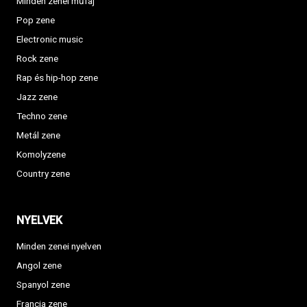
Minden zenei műfaj
Pop zene
Electronic music
Rock zene
Rap és hip-hop zene
Jazz zene
Techno zene
Metál zene
Komolyzene
Country zene
NYELVEK
Minden zenei nyelven
Angol zene
Spanyol zene
Francia zene