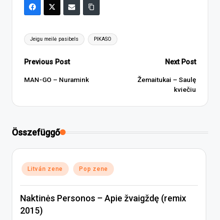
Tags:
Jeigu meilė pasibels
PIKASO
Post
Previous Post
Next Post
navigation
MAN-GO – Nuramink
Žemaitukai – Saulę
kviečiu
Összefüggő
Posted
Litván zene
Pop zene
in
Naktinės Personos – Apie žvaigždę (remix
2015)