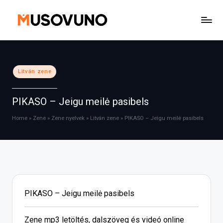
Skip
to
content
Posted
Litván zene
in
PIKASO – Jeigu meilė pasibels
Home
»
Zene
»
Zene nyelvek
»
Litván zene
»
PIKASO – Jeigu meilė pasibels
PIKASO – Jeigu meilė pasibels
Zene mp3 letöltés, dalszöveg és videó online