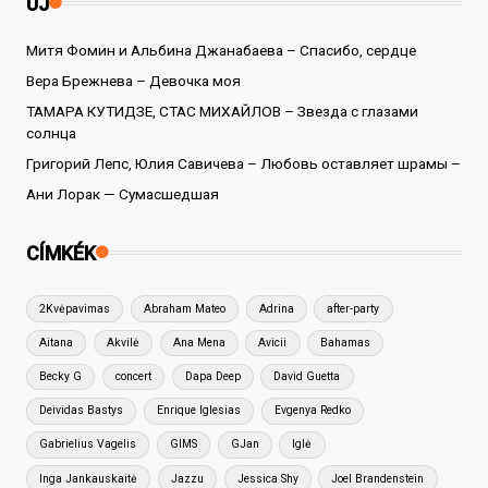
ÚJ
Митя Фомин и Альбина Джанабаева – Спасибо, сердце
Вера Брежнева – Девочка моя
ТАМАРА КУТИДЗЕ, СТАС МИХАЙЛОВ – Звезда с глазами
солнца
Григорий Лепс, Юлия Савичева – Любовь оставляет шрамы –
Ани Лорак — Сумасшедшая
CÍMKÉK
2Kvėpavimas
Abraham Mateo
Adrina
after-party
Aitana
Akvilė
Ana Mena
Avicii
Bahamas
Becky G
concert
Dapa Deep
David Guetta
Deividas Bastys
Enrique Iglesias
Evgenya Redko
Gabrielius Vagelis
GIMS
GJan
Iglė
Inga Jankauskaitė
Jazzu
Jessica Shy
Joel Brandenstein