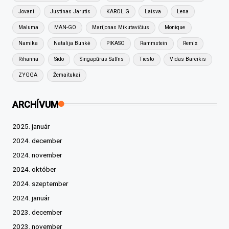
Jovani
Justinas Jarutis
KAROL G
Laisva
Lena
Maluma
MAN-GO
Marijonas Mikutavičius
Monique
Namika
Natalija Bunkė
PIKASO
Rammstein
Remix
Rihanna
Sido
Singapūras Satīns
Tiesto
Vidas Bareikis
ZYGGA
Žemaitukai
ARCHÍVUM
2025. január
2024. december
2024. november
2024. október
2024. szeptember
2024. január
2023. december
2023. november