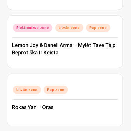
Posted
Elektronikus zene
Litván zene
Pop zene
in
Lemon Joy & Danell Arma – Mylėt Tave Taip
Beprotiška Ir Keista
Posted
Litván zene
Pop zene
in
Rokas Yan – Oras