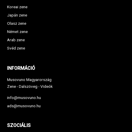
Koreai zene
Japán zene
Olasz zene
Német zene
Arab zene
Svéd zene
INFORMÁCIÓ
Musovuno Magyarország
Zene - Dalszöveg - Videók
info@musovuno.hu
ads@musovuno.hu
SZOCIÁLIS