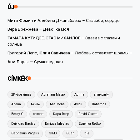
ÚJ
Митя Фомин и Альбина Джанабаева – Спасибо, сердце
Вера Брежнева – Девочка моя
ТАМАРА КУТИДЗЕ, СТАС МИХАЙЛОВ – Звезда с глазами
солнца
Григорий Лепс, Юлия Савичева – Любовь оставляет шрамы –
Ани Лорак — Сумасшедшая
CÍMKÉK
2Kvėpavimas
Abraham Mateo
Adrina
after-party
Aitana
Akvilė
Ana Mena
Avicii
Bahamas
Becky G
concert
Dapa Deep
David Guetta
Deividas Bastys
Enrique Iglesias
Evgenya Redko
Gabrielius Vagelis
GIMS
GJan
Iglė