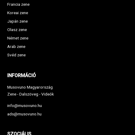
Francia zene
Koreai zene
Japán zene
Olasz zene
Német zene
Arab zene
Svéd zene
INFORMÁCIÓ
Musovuno Magyarország
Zene - Dalszöveg - Videók
info@musovuno.hu
ads@musovuno.hu
SZOCIÁLIS