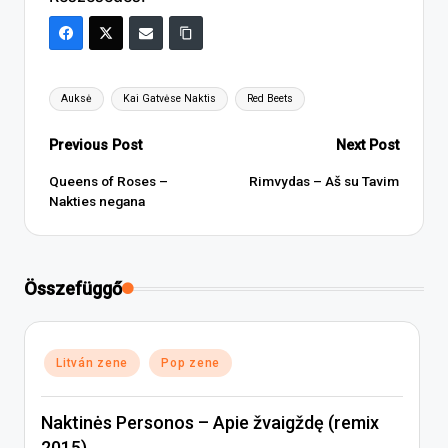
Tags:
Auksė
Kai Gatvėse Naktis
Red Beets
Post
Previous Post
Next Post
navigation
Queens of Roses –
Rimvydas – Aš su Tavim
Nakties negana
Összefüggő
Posted
Litván zene
Pop zene
in
Naktinės Personos – Apie žvaigždę (remix
2015)