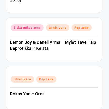
Posted
Elektronikus zene
Litván zene
Pop zene
in
Lemon Joy & Danell Arma – Mylėt Tave Taip
Beprotiška Ir Keista
Posted
Litván zene
Pop zene
in
Rokas Yan – Oras