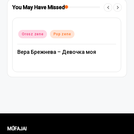
You May Have Missed
Posted
Orosz zene
Pop zene
in
Вера Брежнева – Девочка моя
MŰFAJAI