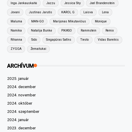
Inga Jankauskaitė
Jazzu
Jessica Shy
Joel Brandenstein
Jovani
Justinas Jarutis
KAROL G
Laisva
Lena
Maluma
MAN-GO
Marijonas Mikutavičius
Monique
Namika
Natalija Bunkė
PIKASO
Rammstein
Remix
Rihanna
Sido
Singapūras Satīns
Tiesto
Vidas Bareikis
ZYGGA
Žemaitukai
ARCHÍVUM
2025. január
2024. december
2024. november
2024. október
2024. szeptember
2024. január
2023. december