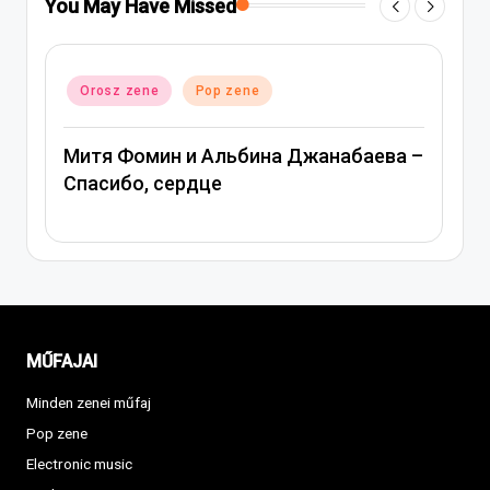
You May Have Missed
Posted
Orosz zene
Pop zene
Post
O
in
in
Митя Фомин и Альбина Джанабаева –
Ве
Спасибо, сердце
MŰFAJAI
Minden zenei műfaj
Pop zene
Electronic music