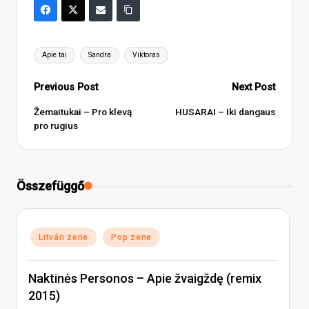
Tags:
Apie tai
Sandra
Viktoras
Post
Previous Post
Next Post
navigation
Žemaitukai – Pro klevą
HUSARAI – Iki dangaus
pro rugius
Összefüggő
Posted
Litván zene
Pop zene
in
Naktinės Personos – Apie žvaigždę (remix
2015)