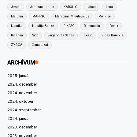
Jovani
Justinas Jarutis
KAROL G
Laisva
Lena
Maluma
MAN-GO
Marijonas Mikutavičius
Monique
Namika
Natalija Bunkė
PIKASO
Rammstein
Remix
Rihanna
Sido
Singapūras Satīns
Tiesto
Vidas Bareikis
ZYGGA
Žemaitukai
ARCHÍVUM
2025. január
2024. december
2024. november
2024. október
2024. szeptember
2024. január
2023. december
2023. november