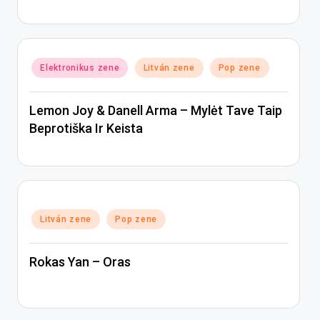
Posted
Elektronikus zene
Litván zene
Pop zene
in
Lemon Joy & Danell Arma – Mylėt Tave Taip
Beprotiška Ir Keista
Posted
Litván zene
Pop zene
in
Rokas Yan – Oras