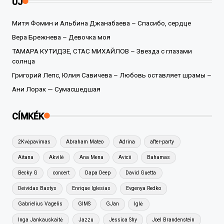
ÚJ
Митя Фомин и Альбина Джанабаева – Спасибо, сердце
Вера Брежнева – Девочка моя
ТАМАРА КУТИДЗЕ, СТАС МИХАЙЛОВ – Звезда с глазами
солнца
Григорий Лепс, Юлия Савичева – Любовь оставляет шрамы –
Ани Лорак — Сумасшедшая
CÍMKÉK
2Kvėpavimas
Abraham Mateo
Adrina
after-party
Aitana
Akvilė
Ana Mena
Avicii
Bahamas
Becky G
concert
Dapa Deep
David Guetta
Deividas Bastys
Enrique Iglesias
Evgenya Redko
Gabrielius Vagelis
GIMS
GJan
Iglė
Inga Jankauskaitė
Jazzu
Jessica Shy
Joel Brandenstein