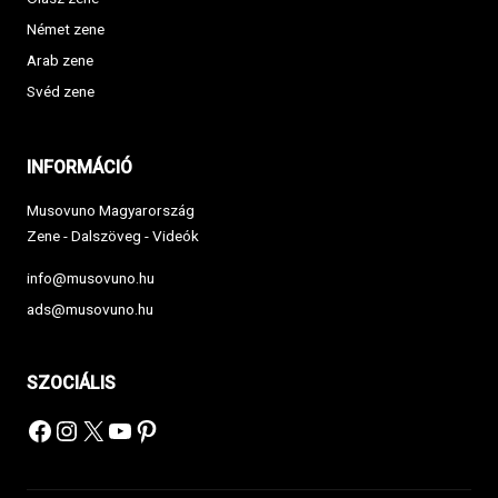
Német zene
Arab zene
Svéd zene
INFORMÁCIÓ
Musovuno Magyarország
Zene - Dalszöveg - Videók
info@musovuno.hu
ads@musovuno.hu
SZOCIÁLIS
Facebook
Instagram
X
YouTube
Pinterest