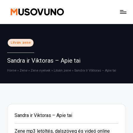
Skip
to
content
Posted
Litván zene
in
Sandra ir Viktoras – Apie tai
Home
»
Zene
»
Zene nyelvek
»
Litván zene
»
Sandra ir Viktoras – Apie tai
Sandra ir Viktoras – Apie tai
Zene mp3 letöltés, dalszöveg és videó online