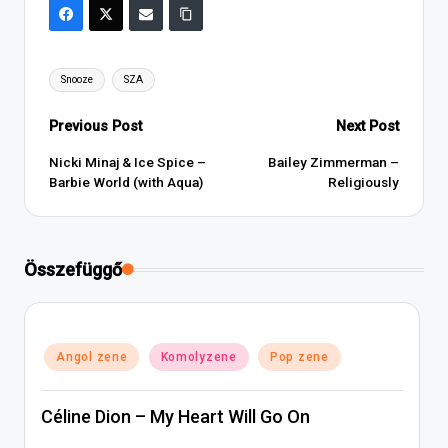
Tags:
Snooze
SZA
Post
Previous Post
Next Post
navigation
Nicki Minaj & Ice Spice –
Bailey Zimmerman –
Barbie World (with Aqua)
Religiously
Összefüggő
Posted
Angol zene
Komolyzene
Pop zene
in
Céline Dion – My Heart Will Go On