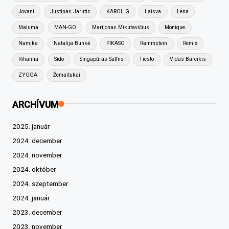
Jovani
Justinas Jarutis
KAROL G
Laisva
Lena
Maluma
MAN-GO
Marijonas Mikutavičius
Monique
Namika
Natalija Bunkė
PIKASO
Rammstein
Remix
Rihanna
Sido
Singapūras Satīns
Tiesto
Vidas Bareikis
ZYGGA
Žemaitukai
ARCHÍVUM
2025. január
2024. december
2024. november
2024. október
2024. szeptember
2024. január
2023. december
2023. november