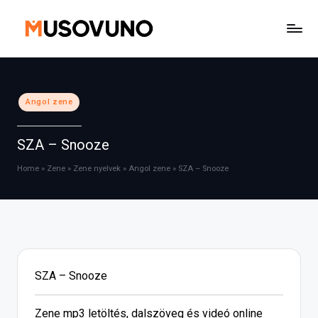
Skip
to
content
Posted
Angol zene
in
SZA – Snooze
Home
»
Zene
»
Zene nyelvek
»
Angol zene
»
SZA – Snooze
SZA – Snooze
Zene mp3 letöltés, dalszöveg és videó online