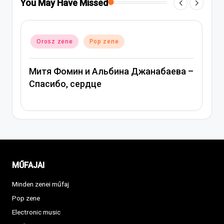
You May Have Missed
ed
rosz zene
Pop zene
Posted
Orosz zen
in
тя Фомин и Альбина Джанабаева –
Вера Бре
асибо, сердце
MŰFAJAI
Minden zenei műfaj
Pop zene
Electronic music