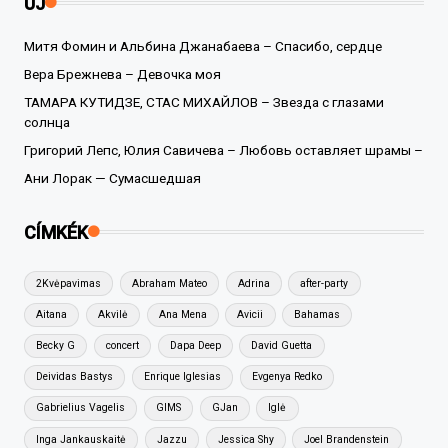
ÚJ
Митя Фомин и Альбина Джанабаева – Спасибо, сердце
Вера Брежнева – Девочка моя
ТАМАРА КУТИДЗЕ, СТАС МИХАЙЛОВ – Звезда с глазами
солнца
Григорий Лепс, Юлия Савичева – Любовь оставляет шрамы –
Ани Лорак — Сумасшедшая
CÍMKÉK
2Kvėpavimas
Abraham Mateo
Adrina
after-party
Aitana
Akvilė
Ana Mena
Avicii
Bahamas
Becky G
concert
Dapa Deep
David Guetta
Deividas Bastys
Enrique Iglesias
Evgenya Redko
Gabrielius Vagelis
GIMS
GJan
Iglė
Inga Jankauskaitė
Jazzu
Jessica Shy
Joel Brandenstein