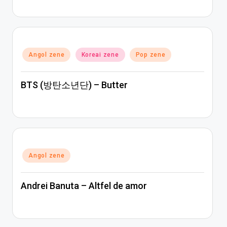
Posted
Angol zene
Koreai zene
Pop zene
in
BTS (방탄소년단) – Butter
Posted
Angol zene
in
Andrei Banuta – Altfel de amor