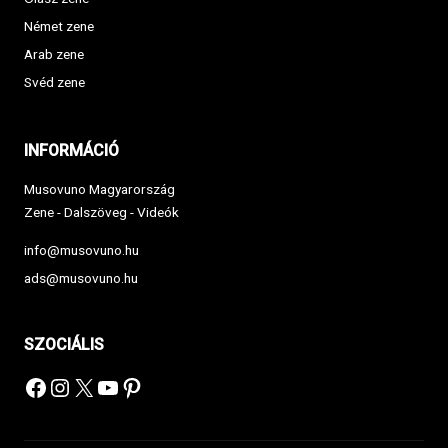
Német zene
Arab zene
Svéd zene
INFORMÁCIÓ
Musovuno Magyarország
Zene - Dalszöveg - Videók
info@musovuno.hu
ads@musovuno.hu
SZOCIÁLIS
Facebook
Instagram
X
YouTube
Pinterest