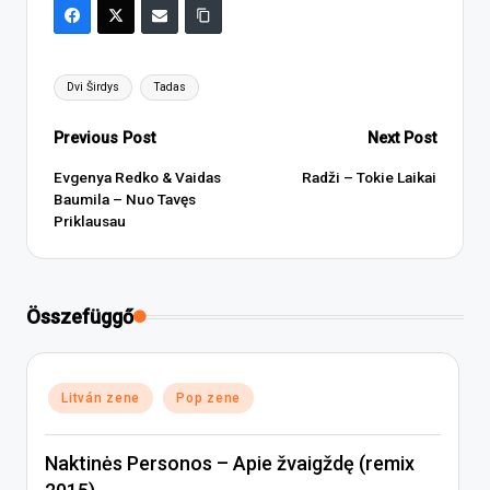
Tags:
Dvi Širdys
Tadas
Post
Previous Post
Next Post
navigation
Evgenya Redko & Vaidas
Radži – Tokie Laikai
Baumila – Nuo Tavęs
Priklausau
Összefüggő
Posted
Litván zene
Pop zene
in
Naktinės Personos – Apie žvaigždę (remix