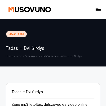
Skip
to
content
Posted
Litván zene
in
Tadas – Dvi Širdys
Home
»
Zene
»
Zene nyelvek
»
Litván zene
»
Tadas – Dvi Širdys
Tadas – Dvi Širdys
Zene mp3 letöltés, dalszöveg és videó online