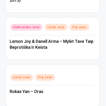
2015)
Posted
Elektronikus zene
Litván zene
Pop zene
in
Lemon Joy & Danell Arma – Mylėt Tave Taip
Beprotiška Ir Keista
Posted
Litván zene
Pop zene
in
Rokas Yan – Oras