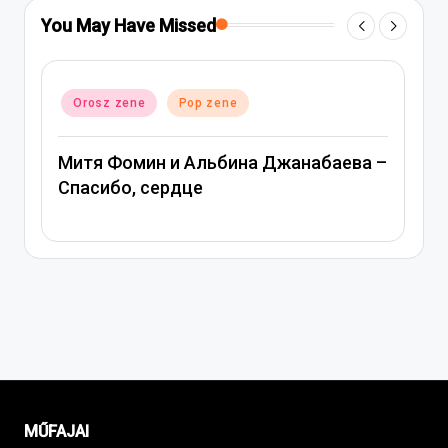
You May Have Missed
Posted
Orosz zene
Pop zene
in
аева –
Вера Брежнева – Девочка моя
MŰFAJAI