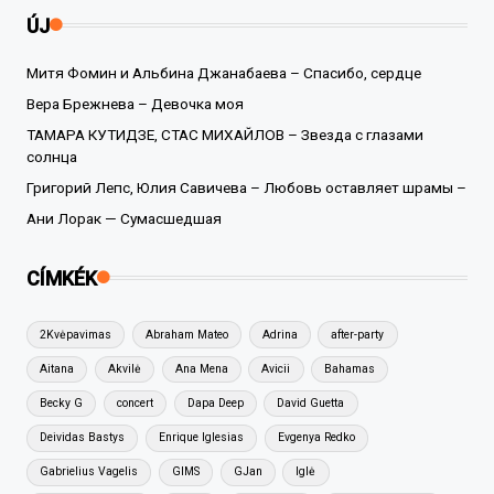
ÚJ
Митя Фомин и Альбина Джанабаева – Спасибо, сердце
Вера Брежнева – Девочка моя
ТАМАРА КУТИДЗЕ, СТАС МИХАЙЛОВ – Звезда с глазами
солнца
Григорий Лепс, Юлия Савичева – Любовь оставляет шрамы –
Ани Лорак — Сумасшедшая
CÍMKÉK
2Kvėpavimas
Abraham Mateo
Adrina
after-party
Aitana
Akvilė
Ana Mena
Avicii
Bahamas
Becky G
concert
Dapa Deep
David Guetta
Deividas Bastys
Enrique Iglesias
Evgenya Redko
Gabrielius Vagelis
GIMS
GJan
Iglė