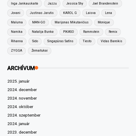
Inga Jankauskaitė
Jazzu
Jessica Shy
Joel Brandenstein
Jovani
Justinas Jarutis
KAROL G
Laisva
Lena
Maluma
MAN-GO
Marijonas Mikutavičius
Monique
Namika
Natalija Bunkė
PIKASO
Rammstein
Remix
Rihanna
Sido
Singapūras Satīns
Tiesto
Vidas Bareikis
ZYGGA
Žemaitukai
ARCHÍVUM
2025. január
2024. december
2024. november
2024. október
2024. szeptember
2024. január
2023. december