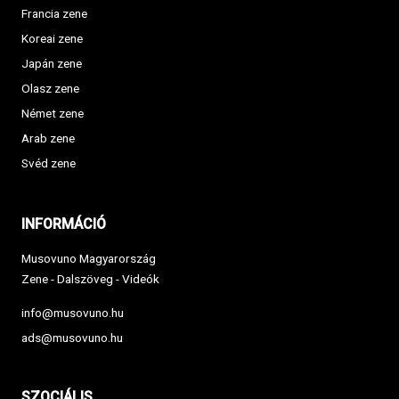
Francia zene
Koreai zene
Japán zene
Olasz zene
Német zene
Arab zene
Svéd zene
INFORMÁCIÓ
Musovuno Magyarország
Zene - Dalszöveg - Videók
info@musovuno.hu
ads@musovuno.hu
SZOCIÁLIS