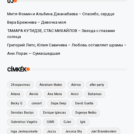
ÚJ
Митя Фомин и Альбина Джанабаева – Спасибо, сердце
Вера Брежнева – Девочка моя
ТАМАРА КУТИДЗЕ, СТАС МИХАЙЛОВ – Звезда с глазами
солнца
Григорий Лепс, Юлия Савичева – Любовь оставляет шрамы –
Ани Лорак — Сумасшедшая
CÍMKÉK
2Kvėpavimas
Abraham Mateo
Adrina
after-party
Aitana
Akvilė
Ana Mena
Avicii
Bahamas
Becky G
concert
Dapa Deep
David Guetta
Deividas Bastys
Enrique Iglesias
Evgenya Redko
Gabrielius Vagelis
GIMS
GJan
Iglė
Inga Jankauskaitė
Jazzu
Jessica Shy
Joel Brandenstein