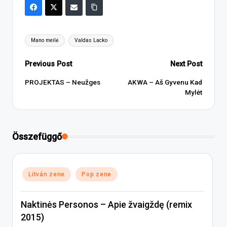
Tags:
Mano meilė
Valdas Lacko
Post
Previous Post
Next Post
navigation
PROJEKTAS – Neužges
AKWA – Aš Gyvenu Kad
Mylėt
Összefüggő
Posted
Litván zene
Pop zene
in
Naktinės Personos – Apie žvaigždę (remix
2015)