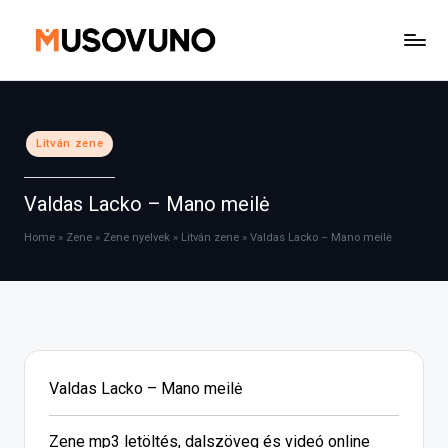
Skip
to
content
Posted
Litván zene
in
Valdas Lacko – Mano meilė
Home
»
Zene
»
Zene nyelvek
»
Litván zene
»
Valdas Lacko – Mano meilė
Valdas Lacko – Mano meilė
Zene mp3 letöltés, dalszöveg és videó online