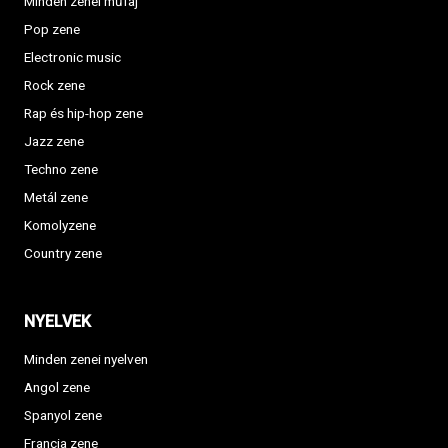
Minden zenei műfaj
Pop zene
Electronic music
Rock zene
Rap és hip-hop zene
Jazz zene
Techno zene
Metál zene
Komolyzene
Country zene
NYELVEK
Minden zenei nyelven
Angol zene
Spanyol zene
Francia zene