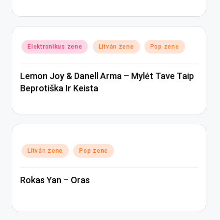
Posted
Elektronikus zene
Litván zene
Pop zene
in
Lemon Joy & Danell Arma – Mylėt Tave Taip
Beprotiška Ir Keista
Posted
Litván zene
Pop zene
in
Rokas Yan – Oras