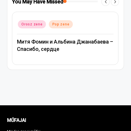
You May Have Missed
Posted
Orosz zene
Pop zene
in
Митя Фомин и Альбина Джанабаева –
Спасибо, сердце
MŰFAJAI