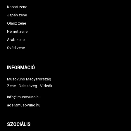
Koreai zene
Japán zene
Olasz zene
Német zene
Arab zene
Svéd zene
INFORMÁCIÓ
Musovuno Magyarország
Zene - Dalszöveg - Videók
info@musovuno.hu
ads@musovuno.hu
SZOCIÁLIS