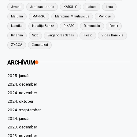
Jovani
Justinas Jarutis
KAROL G
Laisva
Lena
Maluma
MAN-GO
Marijonas Mikutavičius
Monique
Namika
Natalija Bunkė
PIKASO
Rammstein
Remix
Rihanna
Sido
Singapūras Satīns
Tiesto
Vidas Bareikis
ZYGGA
Žemaitukai
ARCHÍVUM
2025. január
2024. december
2024. november
2024. október
2024. szeptember
2024. január
2023. december
2023. november