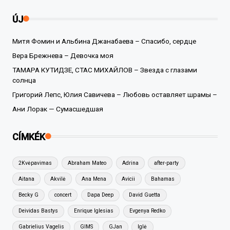
ÚJ
Митя Фомин и Альбина Джанабаева – Спасибо, сердце
Вера Брежнева – Девочка моя
ТАМАРА КУТИДЗЕ, СТАС МИХАЙЛОВ – Звезда с глазами
солнца
Григорий Лепс, Юлия Савичева – Любовь оставляет шрамы –
Ани Лорак — Сумасшедшая
CÍMKÉK
2Kvėpavimas
Abraham Mateo
Adrina
after-party
Aitana
Akvilė
Ana Mena
Avicii
Bahamas
Becky G
concert
Dapa Deep
David Guetta
Deividas Bastys
Enrique Iglesias
Evgenya Redko
Gabrielius Vagelis
GIMS
GJan
Iglė