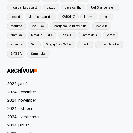
Inga Jankauskaitė
Jazzu
Jessica Shy
Joel Brandenstein
Jovani
Justinas Jarutis
KAROL G
Laisva
Lena
Maluma
MAN-GO
Marijonas Mikutavičius
Monique
Namika
Natalija Bunkė
PIKASO
Rammstein
Remix
Rihanna
Sido
Singapūras Satīns
Tiesto
Vidas Bareikis
ZYGGA
Žemaitukai
ARCHÍVUM
2025. január
2024. december
2024. november
2024. október
2024. szeptember
2024. január