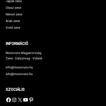
Japán zene
Olasz zene
Német zene
Arab zene
Svéd zene
INFORMÁCIÓ
Musovuno Magyarország
Zene - Dalszöveg - Videók
info@musovuno.hu
ads@musovuno.hu
SZOCIÁLIS
Facebook
Instagram
X
YouTube
Pinterest