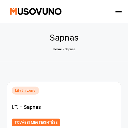
Skip
to
content
Sapnas
Home
»
Sapnas
Posted
Litván zene
in
I.T. – Sapnas
TOVÁBBI MEGTEKINTÉSE