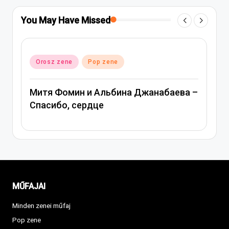
You May Have Missed
Posted
Orosz zene
Pop zene
Pos
O
in
in
Митя Фомин и Альбина Джанабаева –
Ве
Спасибо, сердце
MŰFAJAI
Minden zenei műfaj
Pop zene