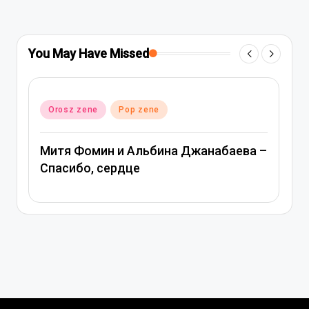
You May Have Missed
Posted
Orosz zene
Pop zene
in
Митя Фомин и Альбина Джанабаева –
Спасибо, сердце