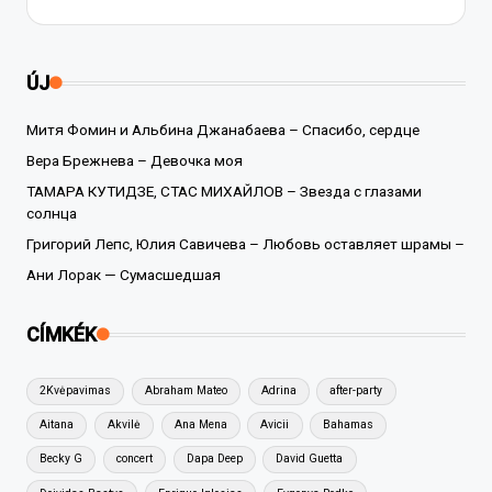
ÚJ
Митя Фомин и Альбина Джанабаева – Спасибо, сердце
Вера Брежнева – Девочка моя
ТАМАРА КУТИДЗЕ, СТАС МИХАЙЛОВ – Звезда с глазами
солнца
Григорий Лепс, Юлия Савичева – Любовь оставляет шрамы –
Ани Лорак — Сумасшедшая
CÍMKÉK
2Kvėpavimas
Abraham Mateo
Adrina
after-party
Aitana
Akvilė
Ana Mena
Avicii
Bahamas
Becky G
concert
Dapa Deep
David Guetta