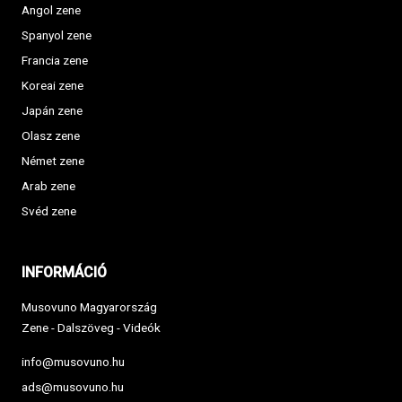
Angol zene
Spanyol zene
Francia zene
Koreai zene
Japán zene
Olasz zene
Német zene
Arab zene
Svéd zene
INFORMÁCIÓ
Musovuno Magyarország
Zene - Dalszöveg - Videók
info@musovuno.hu
ads@musovuno.hu