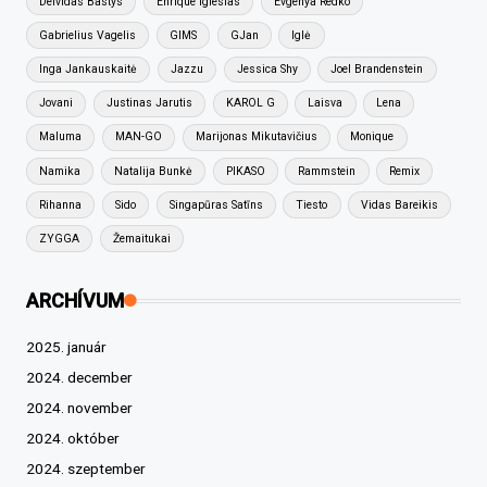
Deividas Bastys
Enrique Iglesias
Evgenya Redko
Gabrielius Vagelis
GIMS
GJan
Iglė
Inga Jankauskaitė
Jazzu
Jessica Shy
Joel Brandenstein
Jovani
Justinas Jarutis
KAROL G
Laisva
Lena
Maluma
MAN-GO
Marijonas Mikutavičius
Monique
Namika
Natalija Bunkė
PIKASO
Rammstein
Remix
Rihanna
Sido
Singapūras Satīns
Tiesto
Vidas Bareikis
ZYGGA
Žemaitukai
ARCHÍVUM
2025. január
2024. december
2024. november
2024. október
2024. szeptember