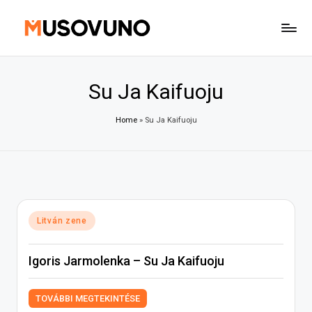
Skip
to
content
Su Ja Kaifuoju
Home
»
Su Ja Kaifuoju
Posted
Litván zene
in
Igoris Jarmolenka – Su Ja Kaifuoju
TOVÁBBI MEGTEKINTÉSE