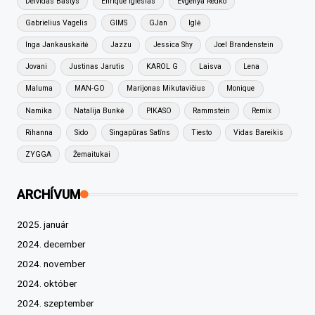
Deividas Bastys
Enrique Iglesias
Evgenya Redko
Gabrielius Vagelis
GIMS
GJan
Iglė
Inga Jankauskaitė
Jazzu
Jessica Shy
Joel Brandenstein
Jovani
Justinas Jarutis
KAROL G
Laisva
Lena
Maluma
MAN-GO
Marijonas Mikutavičius
Monique
Namika
Natalija Bunkė
PIKASO
Rammstein
Remix
Rihanna
Sido
Singapūras Satīns
Tiesto
Vidas Bareikis
ZYGGA
Žemaitukai
ARCHÍVUM
2025. január
2024. december
2024. november
2024. október
2024. szeptember