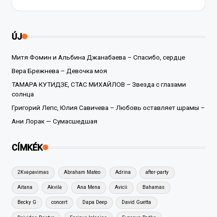
ÚJ
Митя Фомин и Альбина Джанабаева – Спасибо, сердце
Вера Брежнева – Девочка моя
ТАМАРА КУТИДЗЕ, СТАС МИХАЙЛОВ – Звезда с глазами
солнца
Григорий Лепс, Юлия Савичева – Любовь оставляет шрамы –
Ани Лорак — Сумасшедшая
CÍMKÉK
2Kvėpavimas
Abraham Mateo
Adrina
after-party
Aitana
Akvilė
Ana Mena
Avicii
Bahamas
Becky G
concert
Dapa Deep
David Guetta