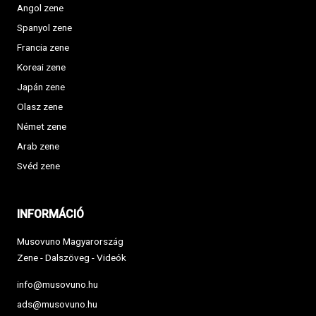
Angol zene
Spanyol zene
Francia zene
Koreai zene
Japán zene
Olasz zene
Német zene
Arab zene
Svéd zene
INFORMÁCIÓ
Musovuno Magyarország
Zene - Dalszöveg - Videók
info@musovuno.hu
ads@musovuno.hu