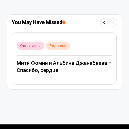
You May Have Missed
Posted
Orosz zene
Pop zene
in
Митя Фомин и Альбина Джанабаева –
Спасибо, сердце