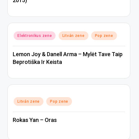
2015)
Posted
Elektronikus zene
Litván zene
Pop zene
in
Lemon Joy & Danell Arma – Mylėt Tave Taip
Beprotiška Ir Keista
Posted
Litván zene
Pop zene
in
Rokas Yan – Oras