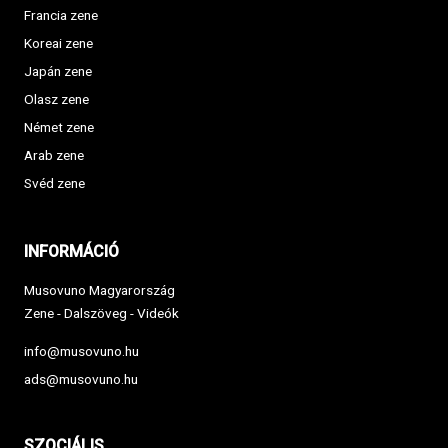
Francia zene
Koreai zene
Japán zene
Olasz zene
Német zene
Arab zene
Svéd zene
INFORMÁCIÓ
Musovuno Magyarország
Zene - Dalszöveg - Videók
info@musovuno.hu
ads@musovuno.hu
SZOCIÁLIS