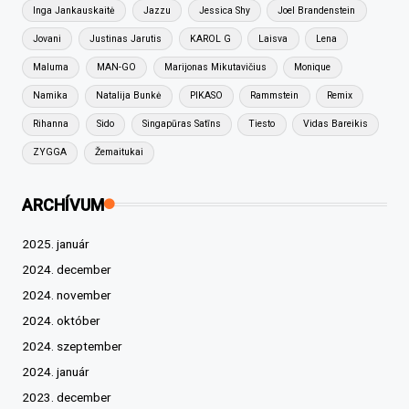
Inga Jankauskaitė
Jazzu
Jessica Shy
Joel Brandenstein
Jovani
Justinas Jarutis
KAROL G
Laisva
Lena
Maluma
MAN-GO
Marijonas Mikutavičius
Monique
Namika
Natalija Bunkė
PIKASO
Rammstein
Remix
Rihanna
Sido
Singapūras Satīns
Tiesto
Vidas Bareikis
ZYGGA
Žemaitukai
ARCHÍVUM
2025. január
2024. december
2024. november
2024. október
2024. szeptember
2024. január
2023. december