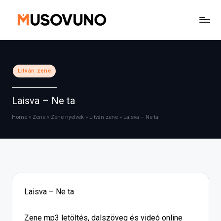
Skip
to
content
Posted
Litván zene
in
Laisva – Ne ta
Home
»
Zene
»
Zene nyelvek
»
Litván zene
»
Laisva – Ne ta
Laisva – Ne ta
Zene mp3 letöltés, dalszöveg és videó online