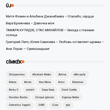
ÚJ
Митя Фомин и Альбина Джанабаева – Спасибо, сердце
Вера Брежнева – Девочка моя
ТАМАРА КУТИДЗЕ, СТАС МИХАЙЛОВ – Звезда с глазами
солнца
Григорий Лепс, Юлия Савичева – Любовь оставляет шрамы –
Ани Лорак — Сумасшедшая
CÍMKÉK
2Kvėpavimas
Abraham Mateo
Adrina
after-party
Aitana
Akvilė
Ana Mena
Avicii
Bahamas
Becky G
concert
Dapa Deep
David Guetta
Deividas Bastys
Enrique Iglesias
Evgenya Redko
Gabrielius Vagelis
GIMS
GJan
Iglė