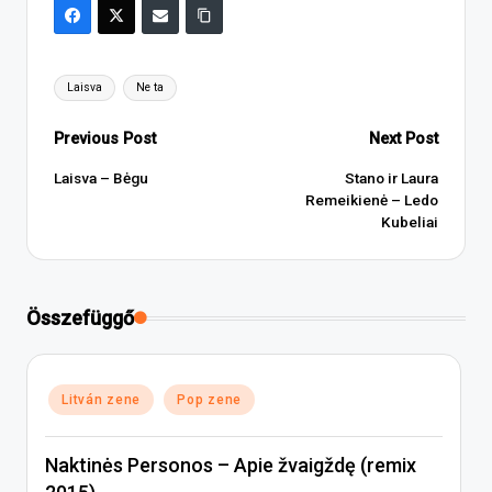
Tags:
Laisva
Ne ta
Post
Previous Post
Next Post
navigation
Laisva – Bėgu
Stano ir Laura
Remeikienė – Ledo
Kubeliai
Összefüggő
Posted
Litván zene
Pop zene
in
Naktinės Personos – Apie žvaigždę (remix