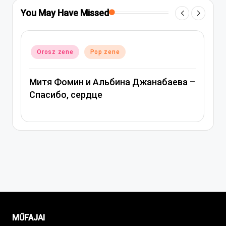
You May Have Missed
Posted
Orosz zene
Pop zene
in
 Джанабаева –
Вера Брежнева – Девочка мо
MŰFAJAI