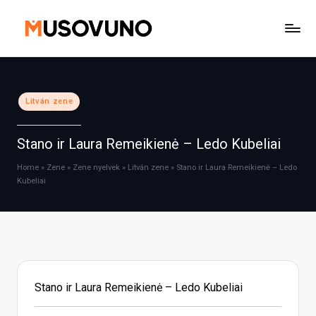
Skip
to
content
Posted
Litván zene
in
Stano ir Laura Remeikienė – Ledo Kubeliai
Home
»
Zene
»
Zene nyelvek
»
Litván zene
»
Stano ir Laura Remeikienė – Ledo
Kubeliai
Stano ir Laura Remeikienė – Ledo Kubeliai