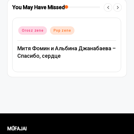
You May Have Missed
Posted
Orosz zene
Pop zene
in
–
Вера Брежнева – Девочка моя
MŰFAJAI