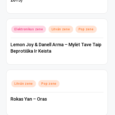
Posted
Elektronikus zene
Litván zene
Pop zene
in
Lemon Joy & Danell Arma – Mylėt Tave Taip
Beprotiška Ir Keista
Posted
Litván zene
Pop zene
in
Rokas Yan – Oras