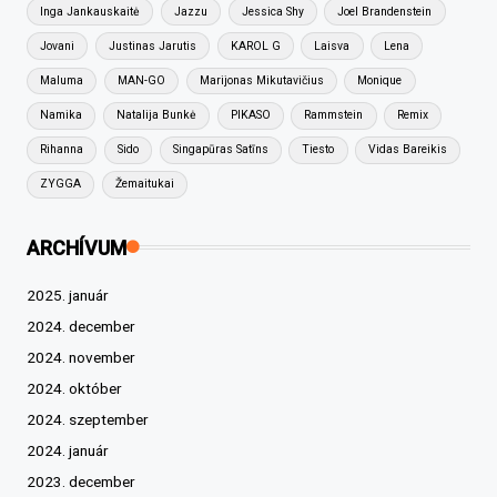
Inga Jankauskaitė
Jazzu
Jessica Shy
Joel Brandenstein
Jovani
Justinas Jarutis
KAROL G
Laisva
Lena
Maluma
MAN-GO
Marijonas Mikutavičius
Monique
Namika
Natalija Bunkė
PIKASO
Rammstein
Remix
Rihanna
Sido
Singapūras Satīns
Tiesto
Vidas Bareikis
ZYGGA
Žemaitukai
ARCHÍVUM
2025. január
2024. december
2024. november
2024. október
2024. szeptember
2024. január
2023. december