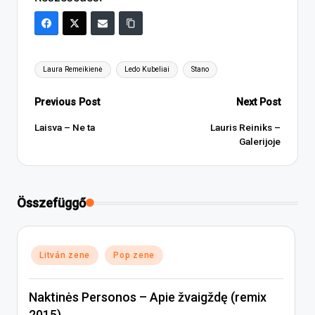
Tags:
Laura Remeikienė
Ledo Kubeliai
Stano
Post
Previous Post
Next Post
navigation
Laisva – Ne ta
Lauris Reiniks –
Galerijoje
Összefüggő
Posted
Litván zene
Pop zene
in
Naktinės Personos – Apie žvaigždę (remix
2015)