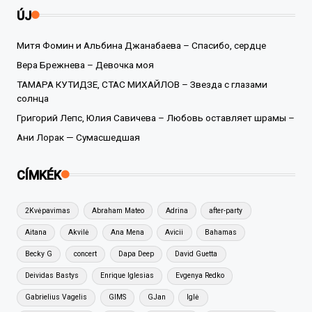
ÚJ
Митя Фомин и Альбина Джанабаева – Спасибо, сердце
Вера Брежнева – Девочка моя
ТАМАРА КУТИДЗЕ, СТАС МИХАЙЛОВ – Звезда с глазами
солнца
Григорий Лепс, Юлия Савичева – Любовь оставляет шрамы –
Ани Лорак — Сумасшедшая
CÍMKÉK
2Kvėpavimas
Abraham Mateo
Adrina
after-party
Aitana
Akvilė
Ana Mena
Avicii
Bahamas
Becky G
concert
Dapa Deep
David Guetta
Deividas Bastys
Enrique Iglesias
Evgenya Redko
Gabrielius Vagelis
GIMS
GJan
Iglė