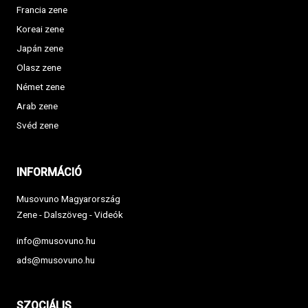
Francia zene
Koreai zene
Japán zene
Olasz zene
Német zene
Arab zene
Svéd zene
INFORMÁCIÓ
Musovuno Magyarország
Zene - Dalszöveg - Videók
info@musovuno.hu
ads@musovuno.hu
SZOCIÁLIS